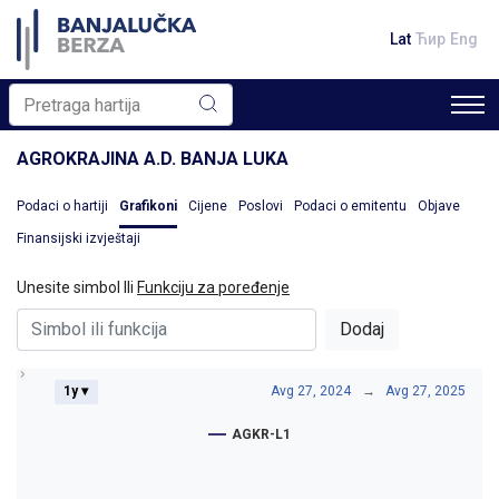
Lat
Ћир
Eng
AGROKRAJINA A.D. BANJA LUKA
Podaci o hartiji
Grafikoni
Cijene
Poslovi
Podaci o emitentu
Objave
Finansijski izvještaji
Unesite simbol Ili
Funkciju za poređenje
Dodaj
1y ▾
Avg 27, 2024
→
Avg 27, 2025
AGKR-L1