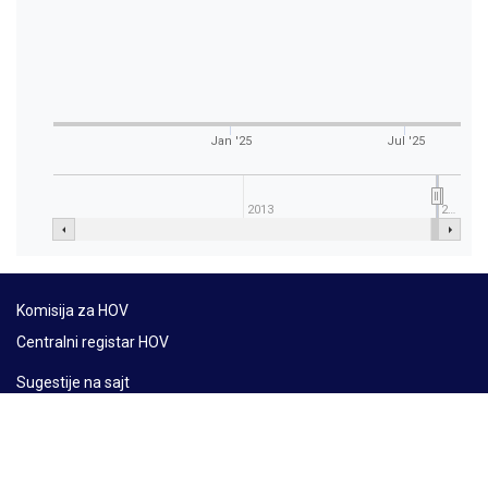
Jan '25
Jul '25
2013
2…
Komisija za HOV
Centralni registar HOV
Sugestije na sajt
Mapa sajta
Lat
Ћир
Eng