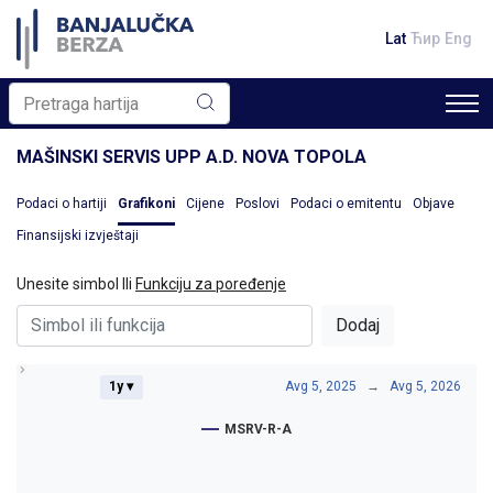
Lat
Ћир
Eng
MAŠINSKI SERVIS UPP A.D. NOVA TOPOLA
Podaci o hartiji
Grafikoni
Cijene
Poslovi
Podaci o emitentu
Objave
Finansijski izvještaji
Unesite simbol Ili
Funkciju za poređenje
Dodaj
1y ▾
Avg 5, 2025
→
Avg 5, 2026
MSRV-R-A