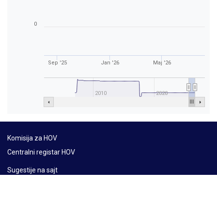
0
Sep '25
Jan '26
Maj '26
2010
2020
Komisija za HOV
Centralni registar HOV
Sugestije na sajt
Mapa sajta
Lat
Ћир
Eng