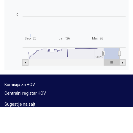
0
Sep '25
Jan '26
Maj '26
2025
Komisija za HOV
Centralni registar HOV
Sugestije na sajt
Mapa sajta
Lat
Ћир
Eng