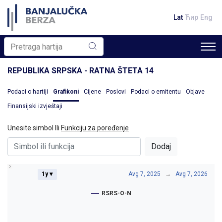
Lat
Ћир
Eng
REPUBLIKA SRPSKA - RATNA ŠTETA 14
Podaci o hartiji
Grafikoni
Cijene
Poslovi
Podaci o emitentu
Objave
Finansijski izvještaji
Unesite simbol Ili
Funkciju za poređenje
Dodaj
1y ▾
Avg 7, 2025
→
Avg 7, 2026
RSRS-O-N