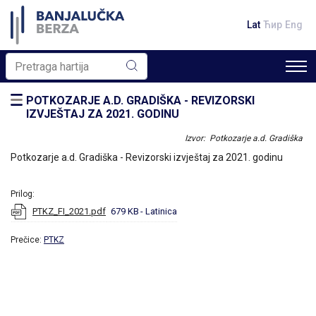
Lat
Ћир
Eng
POTKOZARJE A.D. GRADIŠKA - REVIZORSKI
IZVJEŠTAJ ZA 2021. GODINU
Izvor: Potkozarje a.d. Gradiška
Potkozarje a.d. Gradiška - Revizorski izvještaj za 2021. godinu
Prilog:
PTKZ_FI_2021.pdf
679 KB
- Latinica
Prečice:
PTKZ