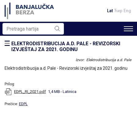
Lat
Ћир
Eng
ELEKTRODISTRIBUCIJA A.D. PALE - REVIZORSKI
IZVJEŠTAJ ZA 2021. GODINU
Izvor: Elektrodistribucija a.d. Pale
Elektrodistribucija a.d. Pale - Revizorski izvještaj za 2021. godinu
Prilog:
EDPL_RI_2021.pdf
1,4 MB
- Latinica
Prečice:
EDPL