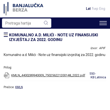
Lat
Ћир
Eng
KOMUNALNO A.D. MILIĆI - NOTE UZ FINANSIJSKI
IZVJEŠTAJ ZA 2022. GODINU
Izvor: APIF
Komunalno a.d. Milići - Note uz finansijski izvještaj za 2022. godinu
Prilog:
550
-
KMLN_4400289940009_750256221200148_2022.pdf
KB
Latinica
Prečice:
KMLN