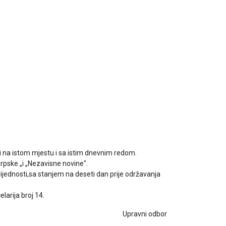
i na istom mjestu i sa istim dnevnim redom.
Srpske „i „Nezavisne novine".
rijednosti,sa stanjem na deseti dan prije održavanja
larija broj 14.
Upravni odbor