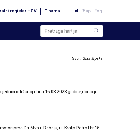
ralni registar HOV
O nama
Lat
Ћир
Eng
Izvor: Glas Srpske
 sjednici održanoj dana 16.03.2023.godine,donio je
torijama Društva u Doboju, ul. Kralja Petra I br.15.