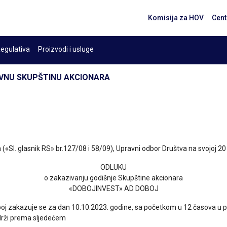
Komisija za HOV
Cent
egulativa
Proizvodi i usluge
OVNU SKUPŠTINU AKCIONARA
«Sl. glasnik RS» br.127/08 i 58/09), Upravni odbor Društva na svojoj 20
ODLUKU
o zakazivanju godišnje Skupštine akcionara
«DOBOJINVEST» AD DOBOJ
oj zakazuje se za dan 10.10.2023. godine, sa početkom u 12 časova u pros
drži prema sljedećem