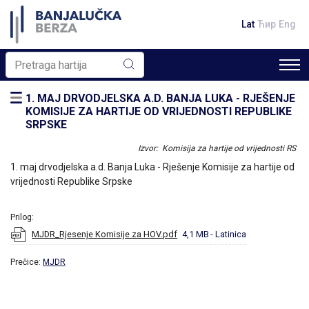
Lat
Ћир
Eng
1. MAJ DRVODJELSKA A.D. BANJA LUKA - RJEŠENJE
KOMISIJE ZA HARTIJE OD VRIJEDNOSTI REPUBLIKE
SRPSKE
Izvor: Komisija za hartije od vrijednosti RS
1. maj drvodjelska a.d. Banja Luka - Rješenje Komisije za hartije od
vrijednosti Republike Srpske
Prilog:
MJDR_Rjesenje Komisije za HOV.pdf
4,1 MB
- Latinica
Prečice:
MJDR