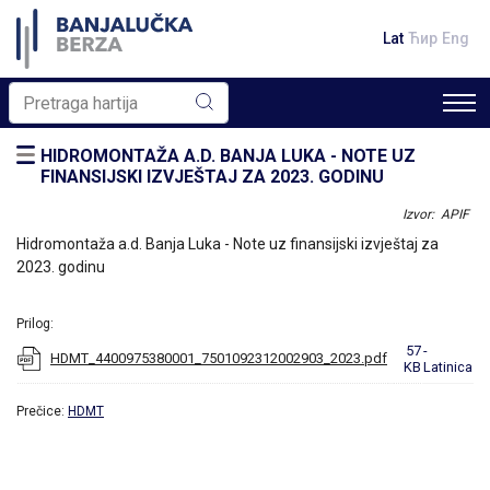
Lat
Ћир
Eng
HIDROMONTAŽA A.D. BANJA LUKA - NOTE UZ
FINANSIJSKI IZVJEŠTAJ ZA 2023. GODINU
Izvor: APIF
Hidromontaža a.d. Banja Luka - Note uz finansijski izvještaj za
2023. godinu
Prilog:
57
-
HDMT_4400975380001_7501092312002903_2023.pdf
KB
Latinica
Prečice:
HDMT