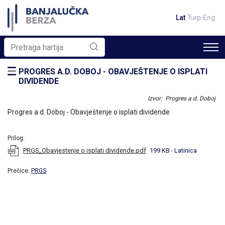
Lat
Ћир
Eng
PROGRES A.D. DOBOJ - OBAVJEŠTENJE O ISPLATI
DIVIDENDE
Izvor: Progres a.d. Doboj
Progres a.d. Doboj - Obavještenje o isplati dividende
Prilog:
PRGS_Obavjestenje o isplati dividende.pdf
199 KB
- Latinica
Prečice:
PRGS