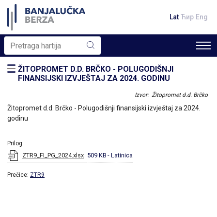
Lat
Ћир
Eng
ŽITOPROMET D.D. BRČKO - POLUGODIŠNJI
FINANSIJSKI IZVJEŠTAJ ZA 2024. GODINU
Izvor: Žitopromet d.d. Brčko
Žitopromet d.d. Brčko - Polugodišnji finansijski izvještaj za 2024.
godinu
Prilog:
ZTR9_FI_PG_2024.xlsx
509 KB
- Latinica
Prečice:
ZTR9