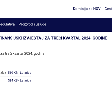
Komisija za HOV
Cent
egulativa
Proizvodi i usluge
FINANSIJSKI IZVJEŠTAJ ZA TREĆI KVARTAL 2024. GODINE
j za treći kvartal 2024. godine
.xlsx
519 KB
- Latinica
524 KB
- Latinica