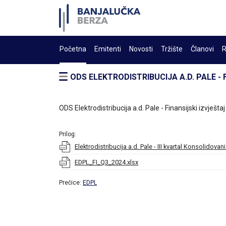
Početna
Emitenti
Novosti
Tržište
Članovi
R
ODS ELEKTRODISTRIBUCIJA A.D. PALE - 
ODS Elektrodistribucija a.d. Pale - Finansijski izvješta
Prilog:
Elektrodistribucija a.d. Pale - III kvartal Konsolidovani
EDPL_FI_Q3_2024.xlsx
Prečice:
EDPL