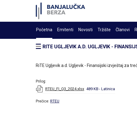
Početna
Emitenti
Novosti
Tržište
Članovi
R
RITE UGLJEVIK A.D. UGLJEVIK - FINANSI
RiTE Ugljevik a.d. Ugljevik - Finansijski izvještaj za tr
Prilog:
RTEU_FI_Q3_2024.xlsx
489 KB
- Latinica
Prečice:
RTEU