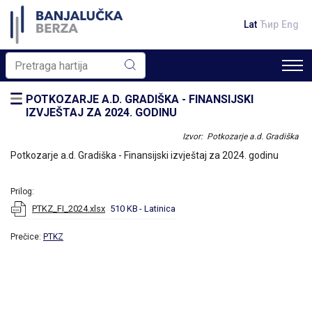
Lat
Ћир
Eng
POTKOZARJE A.D. GRADIŠKA - FINANSIJSKI
IZVJEŠTAJ ZA 2024. GODINU
Izvor: Potkozarje a.d. Gradiška
Potkozarje a.d. Gradiška - Finansijski izvještaj za 2024. godinu
Prilog:
PTKZ_FI_2024.xlsx
510 KB
- Latinica
Prečice:
PTKZ