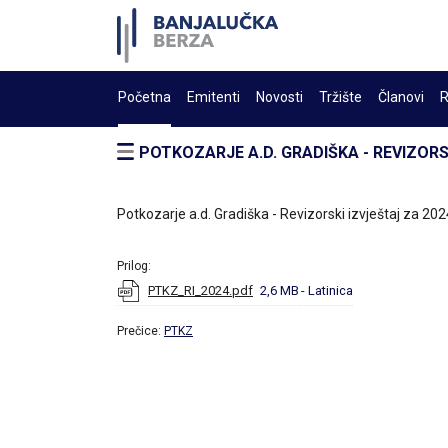
Početna
Emitenti
Novosti
Tržište
Članovi
R
POTKOZARJE A.D. GRADIŠKA - REVIZORS
Potkozarje a.d. Gradiška - Revizorski izvještaj za 202
Prilog:
PTKZ_RI_2024.pdf
2,6 MB
- Latinica
Prečice:
PTKZ