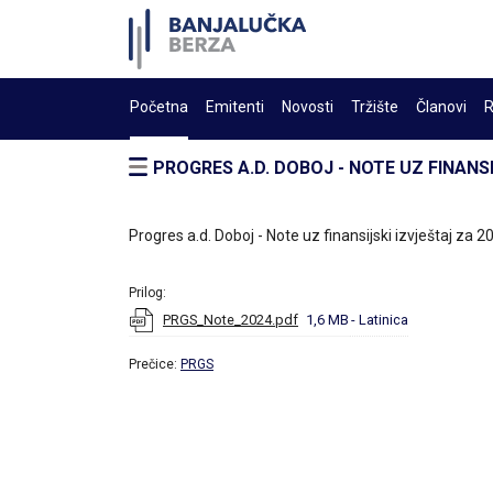
Početna
Emitenti
Novosti
Tržište
Članovi
R
PROGRES A.D. DOBOJ - NOTE UZ FINANSI
Progres a.d. Doboj - Note uz finansijski izvještaj za 2
Prilog:
PRGS_Note_2024.pdf
1,6 MB
- Latinica
Prečice:
PRGS