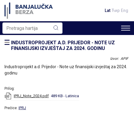
Lat
Ћир
Eng
INDUSTROPROJEKT A.D. PRIJEDOR - NOTE UZ
FINANSIJSKI IZVJEŠTAJ ZA 2024. GODINU
Izvor: APIF
Industroprojekt a.d. Prijedor - Note uz finansijski izvještaj za 2024.
godinu
Prilog:
IPRJ_Note_2024.pdf
489 KB
- Latinica
Prečice:
IPRJ