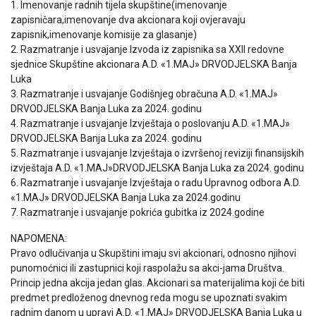
1. Imenovanje radnih tijela skupštine(imenovanje
zapisničara,imenovanje dva akcionara koji ovjeravaju
zapisnik,imenovanje komisije za glasanje)
2. Razmatranje i usvajanje Izvoda iz zapisnika sa XXII redovne
sjednice Skupštine akcionara A.D. «1.MAJ» DRVODJELSKA Banja
Luka
3. Razmatranje i usvajanje Godišnjeg obračuna A.D. «1.MAJ»
DRVODJELSKA Banja Luka za 2024. godinu
4. Razmatranje i usvajanje Izvještaja o poslovanju A.D. «1.MAJ»
DRVODJELSKA Banja Luka za 2024. godinu
5. Razmatranje i usvajanje Izvještaja o izvršenoj reviziji finansijskih
izvještaja A.D. «1.MAJ»DRVODJELSKA Banja Luka za 2024. godinu
6. Razmatranje i usvajanje Izvještaja o radu Upravnog odbora A.D.
«1.MAJ» DRVODJELSKA Banja Luka za 2024.godinu
7. Razmatranje i usvajanje pokrića gubitka iz 2024.godine
NAPOMENA:
Pravo odlučivanja u Skupštini imaju svi akcionari, odnosno njihovi
punomoćnici ili zastupnici koji raspolažu sa akci-jama Društva.
Princip jedna akcija jedan glas. Akcionari sa materijalima koji će biti
predmet predloženog dnevnog reda mogu se upoznati svakim
radnim danom u upravi A.D. «1.MAJ» DRVODJELSKA Banja Luka u