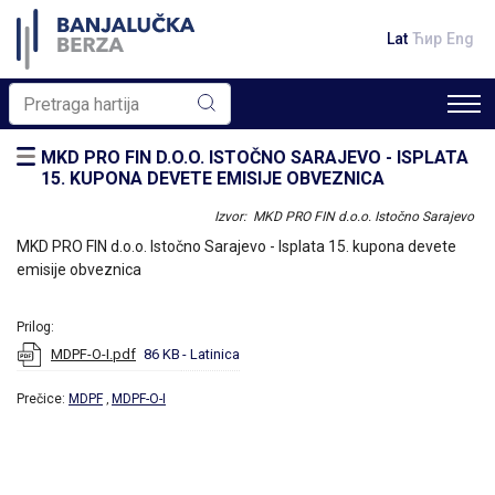
Lat
Ћир
Eng
MKD PRO FIN D.O.O. ISTOČNO SARAJEVO - ISPLATA
15. KUPONA DEVETE EMISIJE OBVEZNICA
Izvor: MKD PRO FIN d.o.o. Istočno Sarajevo
MKD PRO FIN d.o.o. Istočno Sarajevo - Isplata 15. kupona devete
emisije obveznica
Prilog:
MDPF-O-I.pdf
86 KB
- Latinica
Prečice:
MDPF
MDPF-O-I
,