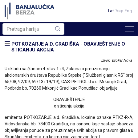
Lat
Ћир
Eng
POTKOZARJE A.D. GRADIŠKA - OBAVJEŠTENJE O
STICANJU AKCIJA
Izvor: Broker Nova
U skladu sa članom 4. stav 1 i 4, Zakona o preuzimanju
akcionarskih društava Republike Srpske ("Službeni glasnik RS" broj
65/08, 92/09, 59/13 i 19/19), GAS-PETROL d.o.o. Mrkonjić Grad,
Podbrdo bb, 70260 Mrkonjić Grad, kao Ponudilac, objavljuje
OBAVJEŠTENJE
o sticanju akcija
emitenta POTKOZARJE a.d. Gradiška, lokalne oznake PTKZ-R-A,
Vidovdanska bb, 78400 Gradiška, na osnovu koje nastaje obaveza
objavljivanja ponude za preuzimanje svih akcija sa pravom glasa u
Skupštini emitenta, na kojima nije zasnovan teret.