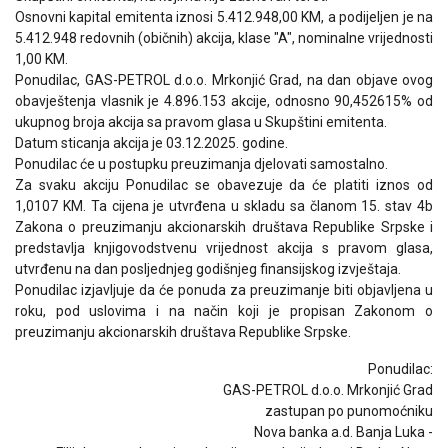
Osnovni kapital emitenta iznosi 5.412.948,00 KM, a podijeljen je na
5.412.948 redovnih (običnih) akcija, klase "A", nominalne vrijednosti
1,00 KM.
Ponudilac, GAS-PETROL d.o.o. Mrkonjić Grad, na dan objave ovog
obavještenja vlasnik je 4.896.153 akcije, odnosno 90,452615% od
ukupnog broja akcija sa pravom glasa u Skupštini emitenta.
Datum sticanja akcija je 03.12.2025. godine.
Ponudilac će u postupku preuzimanja djelovati samostalno.
Za svaku akciju Ponudilac se obavezuje da će platiti iznos od
1,0107 KM. Ta cijena je utvrđena u skladu sa članom 15. stav 4b
Zakona o preuzimanju akcionarskih društava Republike Srpske i
predstavlja knjigovodstvenu vrijednost akcija s pravom glasa,
utvrđenu na dan posljednjeg godišnjeg finansijskog izvještaja.
Ponudilac izjavljuje da će ponuda za preuzimanje biti objavljena u
roku, pod uslovima i na način koji je propisan Zakonom o
preuzimanju akcionarskih društava Republike Srpske.
Ponudilac:
GAS-PETROL d.o.o. Mrkonjić Grad
zastupan po punomoćniku
Nova banka a.d. Banja Luka -