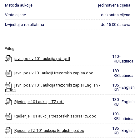
Metoda aukcije
jedinstvena cijena
Vrsta cijene
diskontna cijena
Izvještaj o rezultatima
do 15:00 časova
Prilog:
110
-
javni poziv 101. aukcija pdf.pdf
KB
Latinica
189
-
javni poziv 101 aukciji trezorskih zapisa.doc
KB
Latinica
javni poziv 101. aukcija trezorski zapisi English -
185
- English
p.doc
KB
130
Rješenje 101 aukcija TZ.pdf
- English
KB
193
-
Rješenje 101 aukcija trezorskih zapisa RS.doc
KB
Latinica
185
Rjesenje TZ 101 aukcija English - p.doc
- English
KB