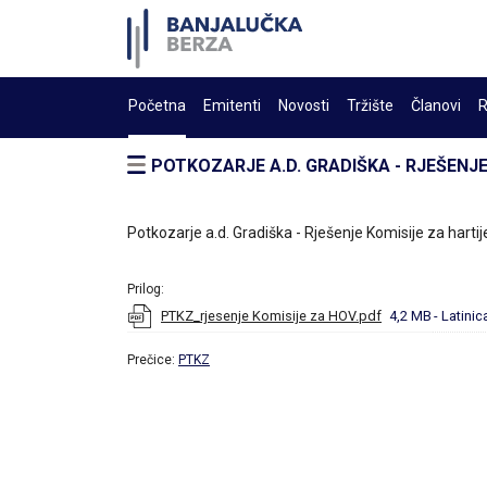
Početna
Emitenti
Novosti
Tržište
Članovi
R
POTKOZARJE A.D. GRADIŠKA - RJEŠENJE
Potkozarje a.d. Gradiška - Rješenje Komisije za harti
Prilog:
PTKZ_rjesenje Komisije za HOV.pdf
4,2 MB
- Latinic
Prečice:
PTKZ