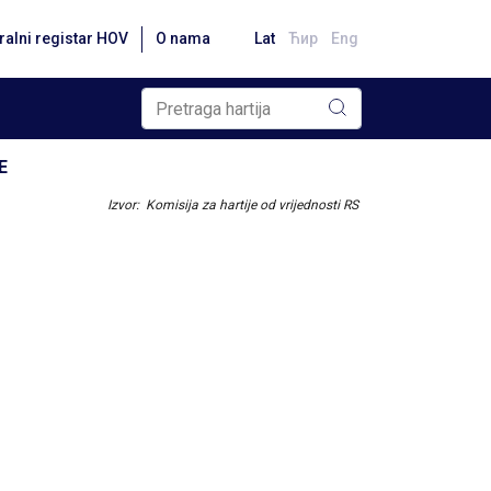
ralni registar HOV
O nama
Lat
Ћир
Eng
E
Izvor: Komisija za hartije od vrijednosti RS