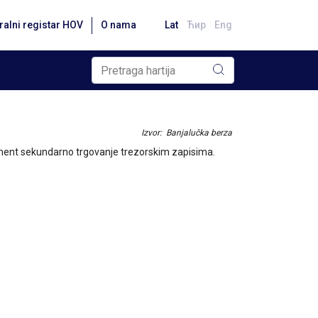
ralni registar HOV
O nama
Lat
Ћир
Eng
Izvor: Banjalučka berza
ment sekundarno trgovanje trezorskim zapisima.