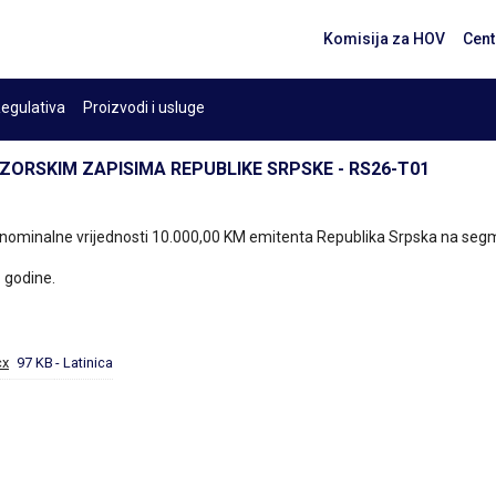
Komisija za HOV
Cent
egulativa
Proizvodi i usluge
ORSKIM ZAPISIMA REPUBLIKE SRPSKE - RS26-T01
 nominalne vrijednosti 10.000,00 KM emitenta Republika Srpska na seg
 godine.
cx
97 KB
- Latinica