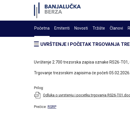
Početna
Emitenti
Novosti
Tržište
Članovi
R
UVRŠTENJE I POČETAK TRGOVANJA TREZ
Uvrštenje 2.700 trezorska zapisa oznake RS26-T01,
Trgovanje trezorskim zapisima će početi 05.02.2026.
Prilog:
Odluka o uvrstenju i pocetku trgovanja RS26-T01.do
Prečice:
RSRP