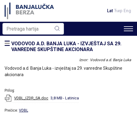
Lat
Ћир
Eng
VODOVOD A.D. BANJA LUKA - IZVJEŠTAJ SA 29.
VANREDNE SKUPŠTINE AKCIONARA
Izvor: Vodovod a.d. Banja Luka
Vodovod a.d. Banja Luka - izvještaj sa 29. vanredne Skupštine
akcionara
Prilog:
VDBL_IZDR_SA.doc
3,8 MB
- Latinica
Prečice:
VDBL