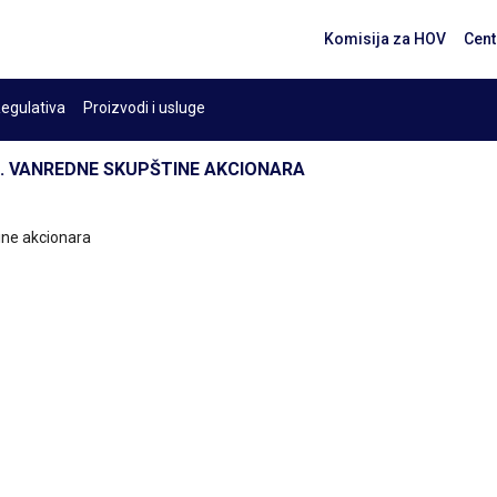
Komisija za HOV
Cent
egulativa
Proizvodi i usluge
1. VANREDNE SKUPŠTINE AKCIONARA
ine akcionara