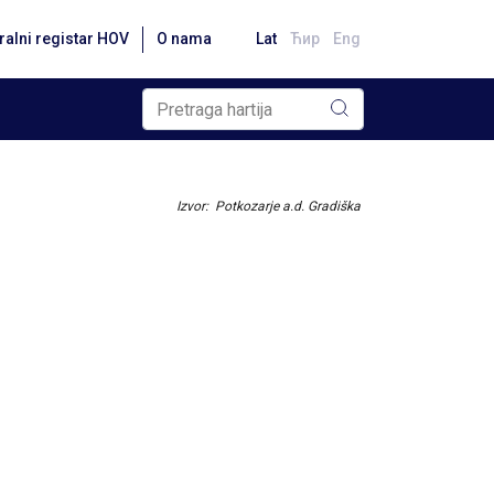
ralni registar HOV
O nama
Lat
Ћир
Eng
Izvor: Potkozarje a.d. Gradiška