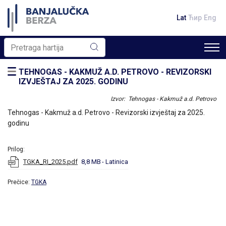
Lat
Ћир
Eng
TEHNOGAS - KAKMUŽ A.D. PETROVO - REVIZORSKI
IZVJEŠTAJ ZA 2025. GODINU
Izvor: Tehnogas - Kakmuž a.d. Petrovo
Tehnogas - Kakmuž a.d. Petrovo - Revizorski izvještaj za 2025.
godinu
Prilog:
TGKA_RI_2025.pdf
8,8 MB
- Latinica
Prečice:
TGKA