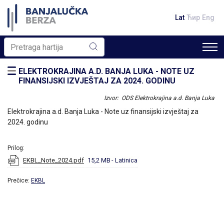
Lat
Ћир
Eng
ELEKTROKRAJINA A.D. BANJA LUKA - NOTE UZ
FINANSIJSKI IZVJEŠTAJ ZA 2024. GODINU
Izvor: ODS Elektrokrajina a.d. Banja Luka
Elektrokrajina a.d. Banja Luka - Note uz finansijski izvještaj za
2024. godinu
Prilog:
EKBL_Note_2024.pdf
15,2 MB
- Latinica
Prečice:
EKBL