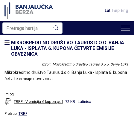
Lat
Ћир
Eng
MIKROKREDITNO DRUŠTVO TAURUS D.O.O. BANJA
LUKA - ISPLATA 6. KUPONA ČETVRTE EMISIJE
OBVEZNICA
Izvor: Mikrokreditno društvo Taurus d.o.o. Banja Luka
Mikrokreditno društvo Taurus d.o.o. Banja Luka - Isplata 6. kupona
četvrte emisije obveznica
Prilog:
TRRF_IV emisija-6 kupon.pdf
72 KB
- Latinica
Prečice:
TRRF