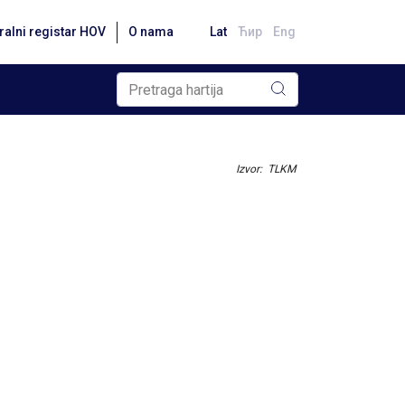
ralni registar HOV
O nama
Lat
Ћир
Eng
Izvor: TLKM