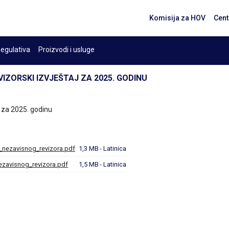
Komisija za HOV
Cent
egulativa
Proizvodi i usluge
VIZORSKI IZVJEŠTAJ ZA 2025. GODINU
j za 2025. godinu
_nezavisnog_revizora.pdf
1,3 MB
- Latinica
ezavisnog_revizora.pdf
1,5 MB
- Latinica