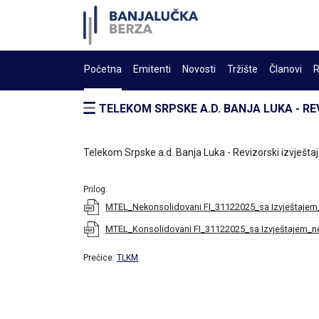
Početna
Emitenti
Novosti
Tržište
Članovi
R
TELEKOM SRPSKE A.D. BANJA LUKA - RE
Telekom Srpske a.d. Banja Luka - Revizorski izvješta
Prilog:
MTEL_Nekonsolidovani FI_31122025_sa Izvještajem
MTEL_Konsolidovani FI_31122025_sa Izvještajem_n
Prečice:
TLKM