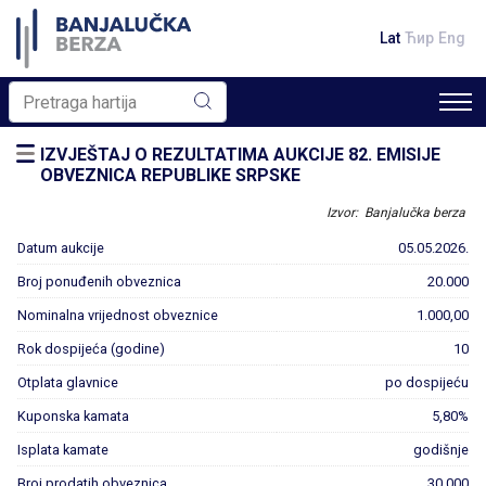
Lat
Ћир
Eng
IZVJEŠTAJ O REZULTATIMA AUKCIJE 82. EMISIJE
OBVEZNICA REPUBLIKE SRPSKE
Izvor: Banjalučka berza
Datum aukcije
05.05.2026.
Broj ponuđenih obveznica
20.000
Nominalna vrijednost obveznice
1.000,00
Rok dospijeća (godine)
10
Otplata glavnice
po dospijeću
Kuponska kamata
5,80%
Isplata kamate
godišnje
Broj prodatih obveznica
30.000