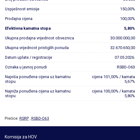
Uspješnost emisije
150,00%
Prodajna cijena
100,00%
Efektivna kamatna stopa
5,80%
Ukupna prodajna vrijednost obveznica
30.000.000,00
Ukupna vrijednost pristiglih ponuda
32.670.650,00
Datum uplate / registracije
07.05.2026.
Oznaka u javnoj ponudi
RSBD-O63
Najviša ponuđena cijena uz kamatnu
cijena 101,00% / kamata
stopu
5,67%
Najniža ponuđena cijena uz kamatnu
cijena 100,00% / kamata
stopu
5,80%
Prečice:
RSRP
RSBD-O63
,
Komisija za HOV