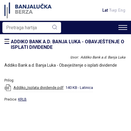
Lat
Ћир
Eng
ADDIKO BANK A.D. BANJA LUKA - OBAVJEŠTENJE O
ISPLATI DIVIDENDE
Izvor: Addiko Bank a.d. Banja Luka
Addiko Bank a.d. Banja Luka - Obavještenje o isplati dividende
Prilog:
Addiko_Isplata dividende.pdf
140 KB
- Latinica
Prečice:
KRLB