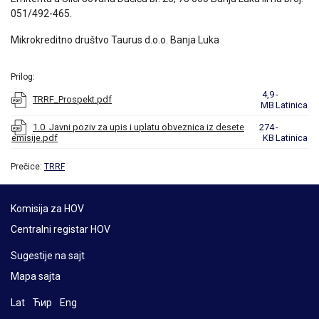
051/492-465.
Mikrokreditno društvo Taurus d.o.o. Banja Luka
Prilog:
4,9
-
TRRF_Prospekt.pdf
MB
Latinica
1.0. Javni poziv za upis i uplatu obveznica iz desete
274
-
emisije.pdf
KB
Latinica
Prečice:
TRRF
Komisija za HOV
Centralni registar HOV
Sugestije na sajt
Mapa sajta
Lat
Ћир
Eng