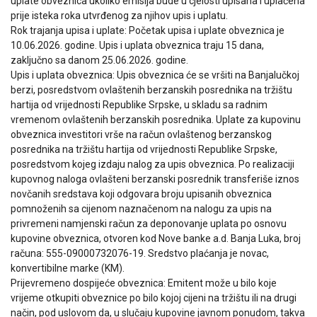
uplate obveznica ukoliko emisija bude u cjelosti upisana i uplaćena
prije isteka roka utvrđenog za njihov upis i uplatu.
Rok trajanja upisa i uplate: Početak upisa i uplate obveznica je
10.06.2026. godine. Upis i uplata obveznica traju 15 dana,
zaključno sa danom 25.06.2026. godine.
Upis i uplata obveznica: Upis obveznica će se vršiti na Banjalučkoj
berzi, posredstvom ovlaštenih berzanskih posrednika na tržištu
hartija od vrijednosti Republike Srpske, u skladu sa radnim
vremenom ovlaštenih berzanskih posrednika. Uplate za kupovinu
obveznica investitori vrše na račun ovlaštenog berzanskog
posrednika na tržištu hartija od vrijednosti Republike Srpske,
posredstvom kojeg izdaju nalog za upis obveznica. Po realizaciji
kupovnog naloga ovlašteni berzanski posrednik transferiše iznos
novčanih sredstava koji odgovara broju upisanih obveznica
pomnoženih sa cijenom naznačenom na nalogu za upis na
privremeni namjenski račun za deponovanje uplata po osnovu
kupovine obveznica, otvoren kod Nove banke a.d. Banja Luka, broj
računa: 555-09000732076-19. Sredstvo plaćanja je novac,
konvertibilne marke (KM).
Prijevremeno dospijeće obveznica: Emitent može u bilo koje
vrijeme otkupiti obveznice po bilo kojoj cijeni na tržištu ili na drugi
način, pod uslovom da, u slučaju kupovine javnom ponudom, takva