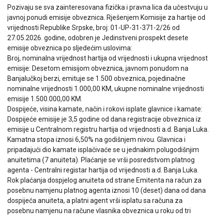
Pozivaju se sva zainteresovana fizička i pravna lica da učestvuju u
javnoj ponudi emisije obveznica. Rješenjem Komisije za hartije od
vrijednosti Republike Srpske, broj: 01-UP-31-371-2/26 od
27.05.2026. godine, odobren je Jedinstveni prospekt desete
emisije obveznica po sljedećim uslovima:
Broj, nominalna vrijednost hartija od vrijednosti i ukupna vrijednost
emisije: Desetom emisijom obveznica, javnom ponudom na
Banjalučkoj berzi, emituje se 1.500 obveznica, pojedinačne
nominalne vrijednosti 1.000,00 KM, ukupne nominalne vrijednosti
emisije 1.500.000,00 KM.
Dospijeće, visina kamate, način i rokovi isplate glavnice i kamate:
Dospijeće emisije je 3,5 godine od dana registracije obveznica iz
emisije u Centralnom registru hartija od vrijednosti a.d. Banja Luka.
Kamatna stopa iznosi 6,50% na godišnjem nivou. Glavnica i
pripadajući dio kamate isplaćivaće se u jednakim polugodišnjim
anuitetima (7 anuiteta). Plaćanje se vrši posredstvom platnog
agenta - Centralni registar hartija od vrijednosti a.d. Banja Luka.
Rok plaćanja dospjelog anuiteta od strane Emitenta na račun za
posebnu namjenu platnog agenta iznosi 10 (deset) dana od dana
dospijeća anuiteta, a platni agent vrši isplatu sa računa za
posebnu namjenu na račune vlasnika obveznica u roku od tri