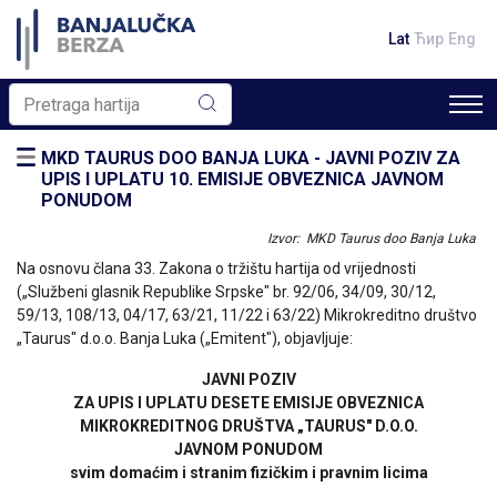
Lat
Ћир
Eng
MKD TAURUS DOO BANJA LUKA - JAVNI POZIV ZA
UPIS I UPLATU 10. EMISIJE OBVEZNICA JAVNOM
PONUDOM
Izvor: MKD Taurus doo Banja Luka
Na osnovu člana 33. Zakona o tržištu hartija od vrijednosti
(„Službeni glasnik Republike Srpske" br. 92/06, 34/09, 30/12,
59/13, 108/13, 04/17, 63/21, 11/22 i 63/22) Mikrokreditno društvo
„Taurus" d.o.o. Banja Luka („Emitent"), objavljuje:
JAVNI POZIV
ZA UPIS I UPLATU DESETE EMISIJE OBVEZNICA
MIKROKREDITNOG DRUŠTVA „TAURUS" D.O.O.
JAVNOM PONUDOM
svim domaćim i stranim fizičkim i pravnim licima