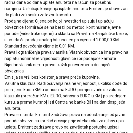
radna dana od dana uplate anuiteta na račun za posebnu
namjenu. U slučaju kašnjenja isplate anuiteta Emitent je obavezan
da plati i zakonsku zateznu kamatu.
Prodajna cijena: Cijena po kojoj investitori upisuju i uplaćuju
obveznice formiraće se na berzi, po metodi kontinuirane javne
ponude (višestruke cijene) u skladu sa Pravilima Banjalučke berze,
s tim da će prodajni nalog biti unesen po cijeni od 1.000,00 KM.
Standard povećanja cijene je 0,01 KM.
Prava i ograničenja prava vlasnika: Vlasnik obveznica ima pravo na
naplatu nominalne vrijednosti glavnice i pripadajuće kamate.
Nijedan vlasnik nema pravo tražiti prijevremeno dospijeće
obveznica.
Emisija se vrši bez korištenja prava preče kupovine.
Valutna klauzula: Radi očuvanja realne vrijednosti, ukoliko dođe do
promjene kursa KM u odnosu na EURO, primjenjivaće se valutna
klauzula (preračun KM u EURO, odnosno EURO u KM) po srednjem
kursu, a prema kursnoj listi Centralne banke BiH na dan dospijeća
anuiteta.
Prava emitenta: Emitent zadržava pravo na odustajanje od javne
ponude obveznica i prekid emisije prije isteka roka za njihov upis i
uplatu. Emitent zadržava pravo na završetak postupka upisa i