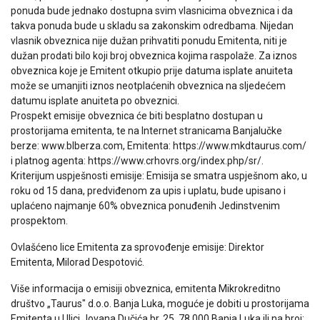
ponuda bude jednako dostupna svim vlasnicima obveznica i da
takva ponuda bude u skladu sa zakonskim odredbama. Nijedan
vlasnik obveznica nije dužan prihvatiti ponudu Emitenta, niti je
dužan prodati bilo koji broj obveznica kojima raspolaže. Za iznos
obveznica koje je Emitent otkupio prije datuma isplate anuiteta
može se umanjiti iznos neotplaćenih obveznica na sljedećem
datumu isplate anuiteta po obveznici.
Prospekt emisije obveznica će biti besplatno dostupan u
prostorijama emitenta, te na Internet stranicama Banjalučke
berze: www.blberza.com, Emitenta: https://www.mkdtaurus.com/
i platnog agenta: https://www.crhovrs.org/index.php/sr/.
Kriterijum uspješnosti emisije: Emisija se smatra uspješnom ako, u
roku od 15 dana, predviđenom za upis i uplatu, bude upisano i
uplaćeno najmanje 60% obveznica ponuđenih Jedinstvenim
prospektom.
Ovlašćeno lice Emitenta za sprovođenje emisije: Direktor
Emitenta, Milorad Despotović.
Više informacija o emisiji obveznica, emitenta Mikrokreditno
društvo „Taurus" d.o.o. Banja Luka, moguće je dobiti u prostorijama
Emitenta u Ulici Jovana Dučića br. 25, 78 000 Banja Luka ili na broj: