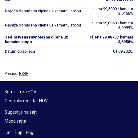
cijena 99,5000 / kamata
Najviša ponuđena cijena uz kamatnu stopu
2,0156%
cijena 99,0860 / kamata
Najniža ponuđena cijena uz kamatnu stopu
3,6999%
Jedinstvena ravnotežna cijena uz
cijena 99,0870 / kamata
kamatnu stopu
3,6958%
Datum dospijeća
01.09.2026.
Prečice:
RSRP
Komisija za HOV
Centralni registar HOV
Sugestije na sajt
Mapa sajta
Lat
Ћир
Eng