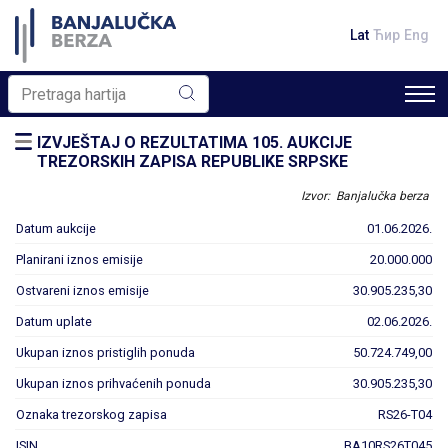
Lat
Ћир
Eng
IZVJEŠTAJ O REZULTATIMA 105. AUKCIJE
TREZORSKIH ZAPISA REPUBLIKE SRPSKE
Izvor: Banjalučka berza
Datum aukcije
01.06.2026.
Planirani iznos emisije
20.000.000
Ostvareni iznos emisije
30.905.235,30
Datum uplate
02.06.2026.
Ukupan iznos pristiglih ponuda
50.724.749,00
Ukupan iznos prihvaćenih ponuda
30.905.235,30
Oznaka trezorskog zapisa
RS26-T04
ISIN
BA10RS26T045