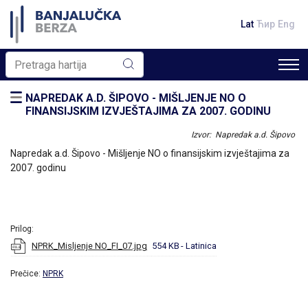
Lat
Ћир
Eng
NAPREDAK A.D. ŠIPOVO - MIŠLJENJE NO O
FINANSIJSKIM IZVJEŠTAJIMA ZA 2007. GODINU
Izvor: Napredak a.d. Šipovo
Napredak a.d. Šipovo - Mišljenje NO o finansijskim izvještajima za
2007. godinu
Prilog:
NPRK_Misljenje NO_FI_07.jpg
554 KB
- Latinica
Prečice:
NPRK