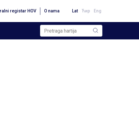
ralni registar HOV
O nama
Lat
Ћир
Eng