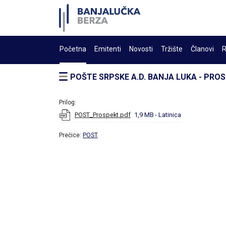
Početna
Emitenti
Novosti
Tržište
Članovi
R
POŠTE SRPSKE A.D. BANJA LUKA - PRO
Prilog:
POST_Prospekt.pdf
1,9 MB
- Latinica
Prečice:
POST