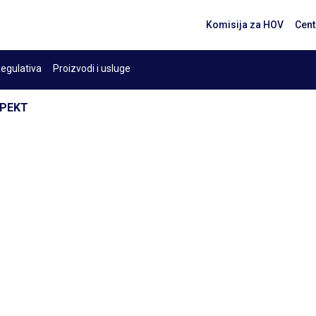
Komisija za HOV
Cent
egulativa
Proizvodi i usluge
SPEKT