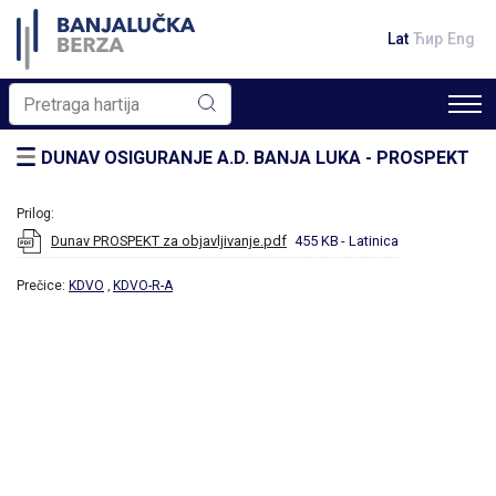
Lat
Ћир
Eng
DUNAV OSIGURANJE A.D. BANJA LUKA - PROSPEKT
Prilog:
Dunav PROSPEKT za objavljivanje.pdf
455 KB
- Latinica
Prečice:
KDVO
KDVO-R-A
,