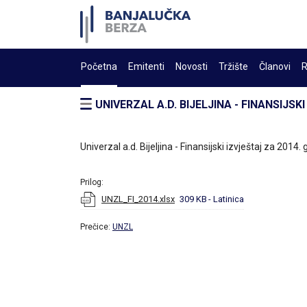
Početna
Emitenti
Novosti
Tržište
Članovi
R
UNIVERZAL A.D. BIJELJINA - FINANSIJSK
Univerzal a.d. Bijeljina - Finansijski izvještaj za 2014.
Prilog:
UNZL_FI_2014.xlsx
309 KB
- Latinica
Prečice:
UNZL