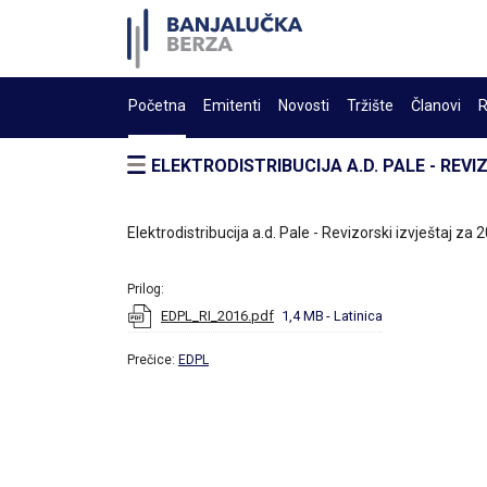
Početna
Emitenti
Novosti
Tržište
Članovi
R
ELEKTRODISTRIBUCIJA A.D. PALE - REVI
Elektrodistribucija a.d. Pale - Revizorski izvještaj za
Prilog:
EDPL_RI_2016.pdf
1,4 MB
- Latinica
Prečice:
EDPL