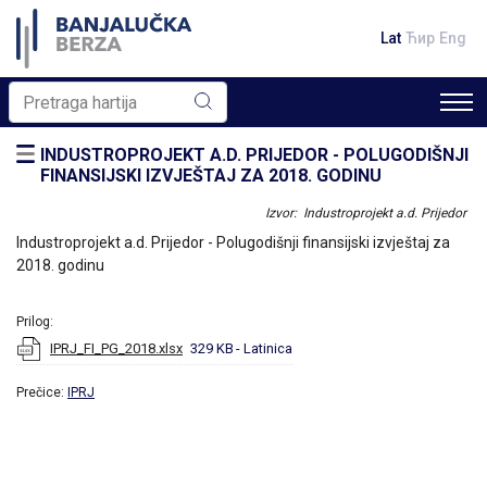
Lat
Ћир
Eng
INDUSTROPROJEKT A.D. PRIJEDOR - POLUGODIŠNJI
FINANSIJSKI IZVJEŠTAJ ZA 2018. GODINU
Izvor: Industroprojekt a.d. Prijedor
Industroprojekt a.d. Prijedor - Polugodišnji finansijski izvještaj za
2018. godinu
Prilog:
IPRJ_FI_PG_2018.xlsx
329 KB
- Latinica
Prečice:
IPRJ