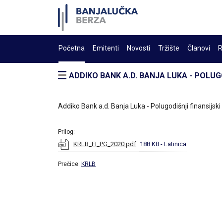
Početna
Emitenti
Novosti
Tržište
Članovi
R
ADDIKO BANK A.D. BANJA LUKA - POLUGO
Addiko Bank a.d. Banja Luka - Polugodišnji finansijski
Prilog:
KRLB_FI_PG_2020.pdf
188 KB
- Latinica
Prečice:
KRLB