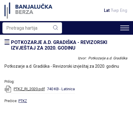
Lat
Ћир
Eng
POTKOZARJE A.D. GRADIŠKA - REVIZORSKI
IZVJEŠTAJ ZA 2020. GODINU
Izvor: Potkozarje a.d. Gradiška
Potkozarje a.d. Gradiška - Revizorski izvještaj za 2020. godinu
Prilog:
PTKZ_RI_2020.pdf
740 KB
- Latinica
Prečice:
PTKZ