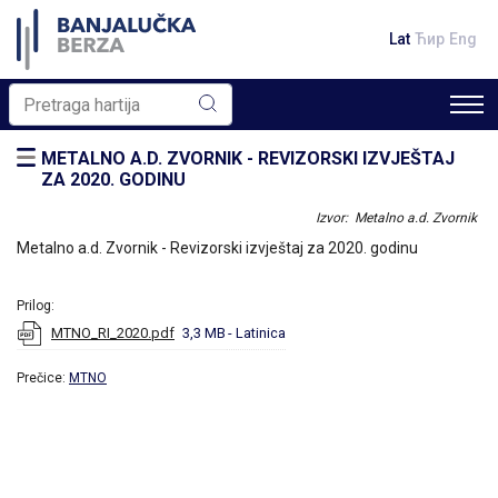
Lat
Ћир
Eng
METALNO A.D. ZVORNIK - REVIZORSKI IZVJEŠTAJ
ZA 2020. GODINU
Izvor: Metalno a.d. Zvornik
Metalno a.d. Zvornik - Revizorski izvještaj za 2020. godinu
Prilog:
MTNO_RI_2020.pdf
3,3 MB
- Latinica
Prečice:
MTNO