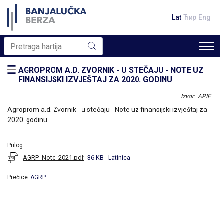
Lat
Ћир
Eng
AGROPROM A.D. ZVORNIK - U STEČAJU - NOTE UZ
FINANSIJSKI IZVJEŠTAJ ZA 2020. GODINU
Izvor: APIF
Agroprom a.d. Zvornik - u stečaju - Note uz finansijski izvještaj za
2020. godinu
Prilog:
AGRP_Note_2021.pdf
36 KB
- Latinica
Prečice:
AGRP