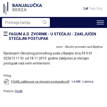
Lat
Ћир
Eng
FAGUM A.D. ZVORNIK - U STEČAJU - ZAKLJUČEN
STEČAJNI POSTUPAK
Izvor: Okružni privredni sud Bijeljina
Rješenjem Okružnog privrednog suda u Bijeljini, broj 59 0 St
022613 11 St od 18.11.2019. godine zaključen je stečajni
postupak nad ovim emitentom.
Prilog:
FGUM_zakljucuje se stecajni postupak.pdf
1,6 MB
- Latinica
Prečice:
FGUM