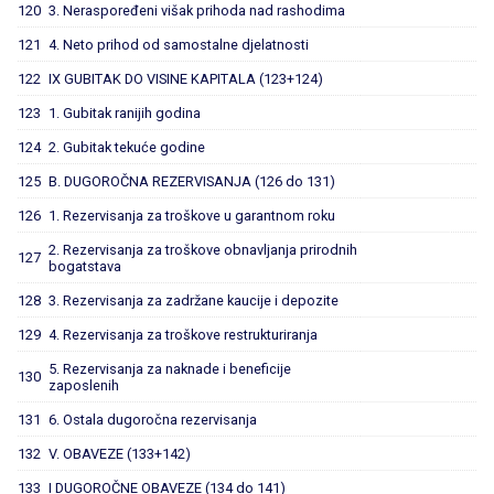
120
3. Neraspoređeni višak prihoda nad rashodima
121
4. Neto prihod od samostalne djelatnosti
122
IX GUBITAK DO VISINE KAPITALA (123+124)
123
1. Gubitak ranijih godina
124
2. Gubitak tekuće godine
125
B. DUGOROČNA REZERVISANJA (126 do 131)
126
1. Rezervisanja za troškove u garantnom roku
2. Rezervisanja za troškove obnavljanja prirodnih
127
bogatstava
128
3. Rezervisanja za zadržane kaucije i depozite
129
4. Rezervisanja za troškove restrukturiranja
5. Rezervisanja za naknade i beneficije
130
zaposlenih
131
6. Ostala dugoročna rezervisanja
132
V. OBAVEZE (133+142)
133
I DUGOROČNE OBAVEZE (134 do 141)