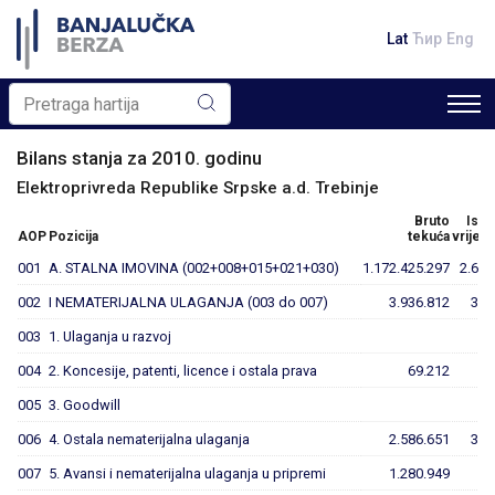
Lat
Ћир
Eng
Bilans stanja za 2010. godinu
Elektroprivreda Republike Srpske a.d. Trebinje
Bruto
Ispr
AOP
Pozicija
tekuća
vrijed
001
A. STALNA IMOVINA (002+008+015+021+030)
1.172.425.297
2.656
002
I NEMATERIJALNA ULAGANJA (003 do 007)
3.936.812
365
003
1. Ulaganja u razvoj
004
2. Koncesije, patenti, licence i ostala prava
69.212
6
005
3. Goodwill
006
4. Ostala nematerijalna ulaganja
2.586.651
358
007
5. Avansi i nematerijalna ulaganja u pripremi
1.280.949