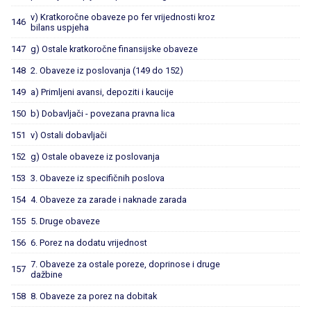
v) Kratkoročne obaveze po fer vrijednosti kroz
146
bilans uspjeha
147
g) Ostale kratkoročne finansijske obaveze
148
2. Obaveze iz poslovanja (149 do 152)
149
a) Primljeni avansi, depoziti i kaucije
150
b) Dobavljači - povezana pravna lica
151
v) Ostali dobavljači
152
g) Ostale obaveze iz poslovanja
153
3. Obaveze iz specifičnih poslova
154
4. Obaveze za zarade i naknade zarada
155
5. Druge obaveze
156
6. Porez na dodatu vrijednost
7. Obaveze za ostale poreze, doprinose i druge
157
dažbine
158
8. Obaveze za porez na dobitak