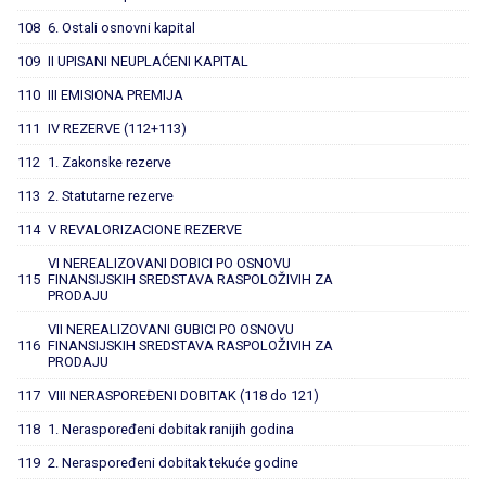
108
6. Ostali osnovni kapital
109
II UPISANI NEUPLAĆENI KAPITAL
110
III EMISIONA PREMIJA
111
IV REZERVE (112+113)
112
1. Zakonske rezerve
113
2. Statutarne rezerve
114
V REVALORIZACIONE REZERVE
VI NEREALIZOVANI DOBICI PO OSNOVU
115
FINANSIJSKIH SREDSTAVA RASPOLOŽIVIH ZA
PRODAJU
VII NEREALIZOVANI GUBICI PO OSNOVU
116
FINANSIJSKIH SREDSTAVA RASPOLOŽIVIH ZA
PRODAJU
117
VIII NERASPOREĐENI DOBITAK (118 do 121)
118
1. Neraspoređeni dobitak ranijih godina
119
2. Neraspoređeni dobitak tekuće godine