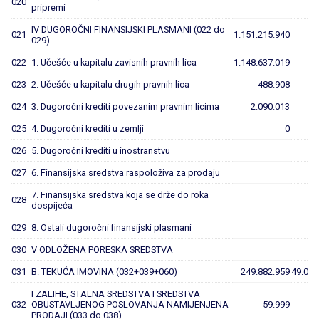
020
pripremi
IV DUGOROČNI FINANSIJSKI PLASMANI (022 do
021
1.151.215.940
029)
022
1. Učešće u kapitalu zavisnih pravnih lica
1.148.637.019
023
2. Učešće u kapitalu drugih pravnih lica
488.908
024
3. Dugoročni krediti povezanim pravnim licima
2.090.013
025
4. Dugoročni krediti u zemlji
0
026
5. Dugoročni krediti u inostranstvu
027
6. Finansijska sredstva raspoloživa za prodaju
7. Finansijska sredstva koja se drže do roka
028
dospijeća
029
8. Ostali dugoročni finansijski plasmani
030
V ODLOŽENA PORESKA SREDSTVA
031
B. TEKUĆA IMOVINA (032+039+060)
249.882.959
49.063
I ZALIHE, STALNA SREDSTVA I SREDSTVA
032
OBUSTAVLJENOG POSLOVANJA NAMIJENJENA
59.999
PRODAJI (033 do 038)