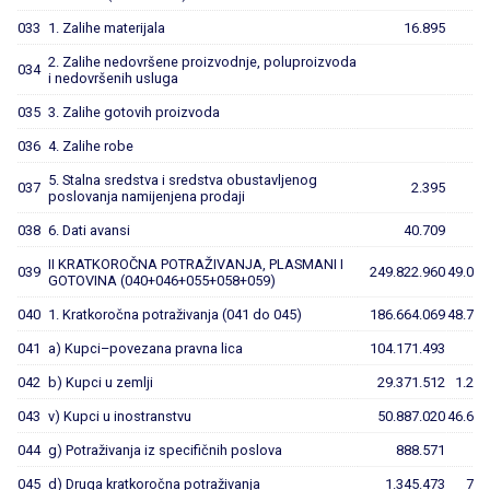
033
1. Zalihe materijala
16.895
2. Zalihe nedovršene proizvodnje, poluproizvoda
034
i nedovršenih usluga
035
3. Zalihe gotovih proizvoda
036
4. Zalihe robe
5. Stalna sredstva i sredstva obustavljenog
037
2.395
poslovanja namijenjena prodaji
038
6. Dati avansi
40.709
II KRATKOROČNA POTRAŽIVANJA, PLASMANI I
039
249.822.960
49.063
GOTOVINA (040+046+055+058+059)
040
1. Kratkoročna potraživanja (041 do 045)
186.664.069
48.713
041
a) Kupci–povezana pravna lica
104.171.493
042
b) Kupci u zemlji
29.371.512
1.283
043
v) Kupci u inostranstvu
50.887.020
46.687
044
g) Potraživanja iz specifičnih poslova
888.571
045
d) Druga kratkoročna potraživanja
1.345.473
742