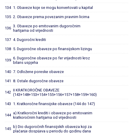
134
1. Obaveze koje se mogu konvertovati u kapital
135
2. Obaveze prema povezanim pravnim licima
3. Obaveze po emitovanim dugoročnim
136
hartijama od vrijednosti
137
4. Dugoročni krediti
138
5. Dugoročne obaveze po finansijskom lizingu
6. Dugoročne obaveze po fer vrijednosti kroz
139
bilans uspjeha
140
7. Odložene poreske obaveze
141
8. Ostale dugoročne obaveze
II KRATKOROČNE OBAVEZE
142
(143+148+153+154+155+156+157+158+159+160)
143
1. Kratkoročne finansijske obaveze (144 do 147)
a) Kratkoročni krediti i obaveze po emitovanim
144
kratkoročnim hartijama od vrijednosti
b) Dio dugoročnih finansijskih obaveza koji za
145
plaćanje dospijeva u periodu do godinu dana