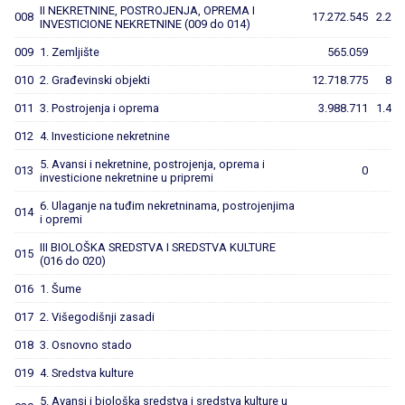
II NEKRETNINE, POSTROJENJA, OPREMA I
008
17.272.545
2.291
INVESTICIONE NEKRETNINE (009 do 014)
009
1. Zemljište
565.059
010
2. Građevinski objekti
12.718.775
874
011
3. Postrojenja i oprema
3.988.711
1.417
012
4. Investicione nekretnine
5. Avansi i nekretnine, postrojenja, oprema i
013
0
investicione nekretnine u pripremi
6. Ulaganje na tuđim nekretninama, postrojenjima
014
i opremi
III BIOLOŠKA SREDSTVA I SREDSTVA KULTURE
015
(016 do 020)
016
1. Šume
017
2. Višegodišnji zasadi
018
3. Osnovno stado
019
4. Sredstva kulture
5. Avansi i biološka sredstva i sredstva kulture u