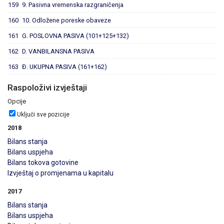
159
9. Pasivna vremenska razgraničenja
160
10. Odložene poreske obaveze
161
G. POSLOVNA PASIVA (101+125+132)
162
D. VANBILANSNA PASIVA
163
Đ. UKUPNA PASIVA (161+162)
Raspoloživi izvještaji
Opcije
Uključi sve pozicije
2018
Bilans stanja
Bilans uspjeha
Bilans tokova gotovine
Izvještaj o promjenama u kapitalu
2017
Bilans stanja
Bilans uspjeha