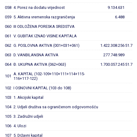
058
4. Porez na dodatu vrijednost
9.134.631
059
5. Aktivna vremenska razgraničenja
6.488
060
III ODLOŽENA PORESKA SREDSTVA
061
V. GUBITAK IZNAD VISINE KAPITALA
062
G. POSLOVNA AKTIVA (001+031+061)
1.422.308.256
51.720
063
D. VANBILANSNA AKTIVA
277.748.989
064
Đ. UKUPNA AKTIVA (062+063)
1.700.057.245
51.720
A. KAPITAL (102-109+110+111+114+115-
101
116+117-122)
102
I OSNOVNI KAPITAL (103 do 108)
103
1. Akcijski kapital
104
2. Udjeli društva sa ograničenom odgovornošću
105
3. Zadružni udjeli
106
4. Ulozi
107
5. Državni kapital