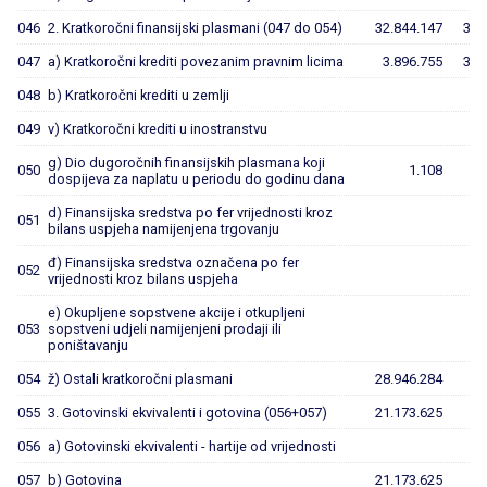
046
2. Kratkoročni finansijski plasmani (047 do 054)
32.844.147
350
047
a) Kratkoročni krediti povezanim pravnim licima
3.896.755
350
048
b) Kratkoročni krediti u zemlji
049
v) Kratkoročni krediti u inostranstvu
g) Dio dugoročnih finansijskih plasmana koji
050
1.108
dospijeva za naplatu u periodu do godinu dana
d) Finansijska sredstva po fer vrijednosti kroz
051
bilans uspjeha namijenjena trgovanju
đ) Finansijska sredstva označena po fer
052
vrijednosti kroz bilans uspjeha
e) Okupljene sopstvene akcije i otkupljeni
053
sopstveni udjeli namijenjeni prodaji ili
poništavanju
054
ž) Ostali kratkoročni plasmani
28.946.284
055
3. Gotovinski ekvivalenti i gotovina (056+057)
21.173.625
056
a) Gotovinski ekvivalenti - hartije od vrijednosti
057
b) Gotovina
21.173.625