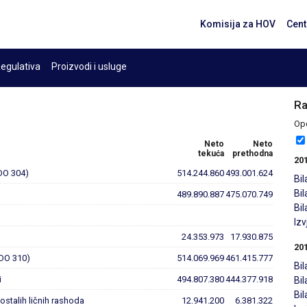
Komisija za HOV
Cent
egulativa
Proizvodi i usluge
Ra
Opc
Neto
Neto
tekuća
prethodna
20
DO 304)
514.244.860
493.001.624
Bil
Bi
489.890.887
475.070.749
Bi
Iz
24.353.973
17.930.875
20
DO 310)
514.069.969
461.415.777
Bil
i
494.807.380
444.377.918
Bi
Bi
ostalih ličnih rashoda
12.941.200
6.381.322