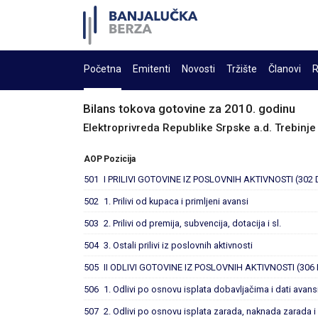
Početna
Emitenti
Novosti
Tržište
Članovi
R
Bilans tokova gotovine za 2010. godinu
Elektroprivreda Republike Srpske a.d. Trebinje
AOP
Pozicija
501
I PRILIVI GOTOVINE IZ POSLOVNIH AKTIVNOSTI (302 
502
1. Prilivi od kupaca i primljeni avansi
503
2. Prilivi od premija, subvencija, dotacija i sl.
504
3. Ostali prilivi iz poslovnih aktivnosti
505
II ODLIVI GOTOVINE IZ POSLOVNIH AKTIVNOSTI (306 
506
1. Odlivi po osnovu isplata dobavljačima i dati avans
507
2. Odlivi po osnovu isplata zarada, naknada zarada i 