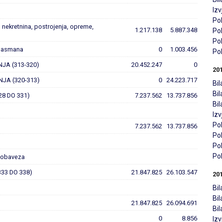
Iz
Pol
, nekretnina, postrojenja, opreme,
1.217.138
5.887.348
Pol
Pol
 plasmana
0
1.003.456
Pol
NJA (313-320)
20.452.247
0
20
NJA (320-313)
0
24.223.717
Bil
Bi
28 DO 331)
7.237.562
13.737.856
Bi
Iz
Pol
7.237.562
13.737.856
Pol
Pol
Pol
h obaveza
333 DO 338)
21.847.825
26.103.547
20
Bil
Bi
21.847.825
26.094.691
Bi
0
8.856
Iz