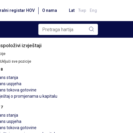
ralni registar HOV
O nama
Lat
Ћир
Eng
spoloživi izvještaji
ije
Uključi sve pozicije
18
ans stanja
lans uspjeha
lans tokova gotovine
vještaj o promjenama u kapitalu
17
ans stanja
lans uspjeha
lans tokova gotovine