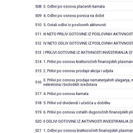
508
3. Odlivi po osnovu plaćenih kamata
509
4. Odlivi po osnovu poreza na dobit
510
5. Ostali odlivi iz poslovnih aktivnosti
511
III NETO PRILIV GOTOVINE IZ POSLOVNIH AKTIVNOSTI
512
IV NETO ODLIV GOTOVINE IZ POSLOVNIH AKTIVNOSTI
513
I PRILIVI GOTOVINE IZ AKTIVNOSTI INVESTIRANJA (3
514
1. Prilivi po osnovu kratkoročnih finansijskih plasma
515
2. Prilivi po osnovu prodaje akcija i udjela
3. Prilivi po osnovu prodaje nematerijalnih ulaganja, 
516
nekretnina i bioloških sredstava
517
4. Prilivi po osnovu kamata
518
5. Prilivi od dividendi i učešća u dobitku
519
6. Prilivi po osnovu ostalih dugoročnih finansijskih 
520
II ODLIVI GOTOVINE IZ AKTIVNOSTI INVESTIRANJA (3
521
1. Odlivi po osnovu kratkoročnih finansijskih plasma