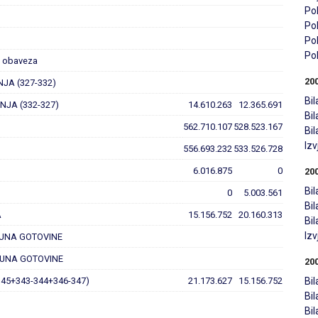
Pol
Pol
Pol
Pol
ih obaveza
20
NJA (327-332)
Bil
NJA (332-327)
14.610.263
12.365.691
Bi
562.710.107
528.523.167
Bi
Iz
556.693.232
533.526.728
6.016.875
0
20
Bil
0
5.003.561
Bi
A
15.156.752
20.160.313
Bi
Iz
ČUNA GOTOVINE
ČUNA GOTOVINE
20
45+343-344+346-347)
21.173.627
15.156.752
Bil
Bi
Bi