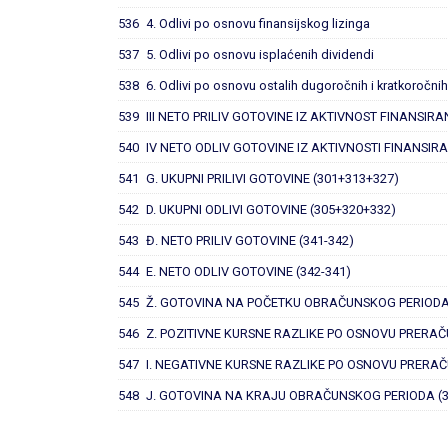
536
4. Odlivi po osnovu finansijskog lizinga
537
5. Odlivi po osnovu isplaćenih dividendi
538
6. Odlivi po osnovu ostalih dugoročnih i kratkoročn
539
III NETO PRILIV GOTOVINE IZ AKTIVNOST FINANSIRA
540
IV NETO ODLIV GOTOVINE IZ AKTIVNOSTI FINANSIRA
541
G. UKUPNI PRILIVI GOTOVINE (301+313+327)
542
D. UKUPNI ODLIVI GOTOVINE (305+320+332)
543
Đ. NETO PRILIV GOTOVINE (341-342)
544
E. NETO ODLIV GOTOVINE (342-341)
545
Ž. GOTOVINA NA POČETKU OBRAČUNSKOG PERIOD
546
Z. POZITIVNE KURSNE RAZLIKE PO OSNOVU PRERA
547
I. NEGATIVNE KURSNE RAZLIKE PO OSNOVU PRERA
548
J. GOTOVINA NA KRAJU OBRAČUNSKOG PERIODA (3