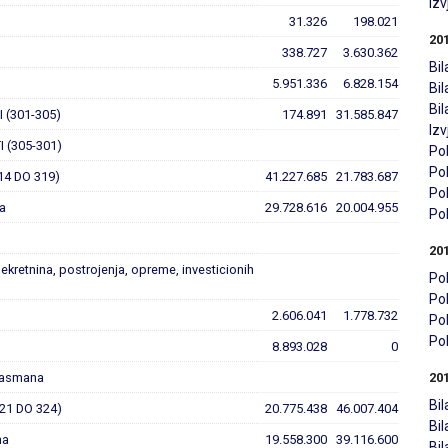
Iz
31.326
198.021
20
338.727
3.630.362
Bil
5.951.336
6.828.154
Bi
Bi
 (301-305)
174.891
31.585.847
Iz
 (305-301)
Pol
Pol
14 DO 319)
41.227.685
21.783.687
Pol
na
29.728.616
20.004.955
Pol
20
nekretnina, postrojenja, opreme, investicionih
Pol
Pol
2.606.041
1.778.732
Pol
Pol
8.893.028
0
plasmana
20
Bil
21 DO 324)
20.775.438
46.007.404
Bi
na
19.558.300
39.116.600
Bi