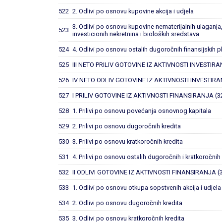
522
2. Odlivi po osnovu kupovine akcija i udjela
3. Odlivi po osnovu kupovine nematerijalnih ulaganja
523
investicionih nekretnina i bioloških sredstava
524
4. Odlivi po osnovu ostalih dugoročnih finansijskih
525
III NETO PRILIV GOTOVINE IZ AKTIVNOSTI INVESTIRA
526
IV NETO ODLIV GOTOVINE IZ AKTIVNOSTI INVESTIRA
527
I PRILIV GOTOVINE IZ AKTIVNOSTI FINANSIRANJA (3
528
1. Prilivi po osnovu povećanja osnovnog kapitala
529
2. Prilivi po osnovu dugoročnih kredita
530
3. Prilivi po osnovu kratkoročnih kredita
531
4. Prilivi po osnovu ostalih dugoročnih i kratkoročni
532
II ODLIVI GOTOVINE IZ AKTIVNOSTI FINANSIRANJA (
533
1. Odlivi po osnovu otkupa sopstvenih akcija i udjela
534
2. Odlivi po osnovu dugoročnih kredita
535
3. Odlivi po osnovu kratkoročnih kredita