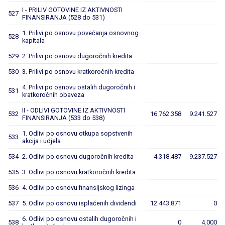
I - PRILIV GOTOVINE IZ AKTIVNOSTI
527
FINANSIRANJA (528 do 531)
1. Prilivi po osnovu povećanja osnovnog
528
kapitala
529
2. Prilivi po osnovu dugoročnih kredita
530
3. Prilivi po osnovu kratkoročnih kredita
4. Prilivi po osnovu ostalih dugoročnih i
531
kratkoročnih obaveza
II - ODLIVI GOTOVINE IZ AKTIVNOSTI
532
16.762.358
9.241.527
FINANSIRANJA (533 do 538)
1. Odlivi po osnovu otkupa sopstvenih
533
akcija i udjela
534
2. Odlivi po osnovu dugoročnih kredita
4.318.487
9.237.527
535
3. Odlivi po osnovu kratkoročnih kredita
536
4. Odlivi po osnovu finansijskog lizinga
537
5. Odlivi po osnovu isplaćenih dividendi
12.443.871
0
6. Odlivi po osnovu ostalih dugoročnih i
538
0
4.000