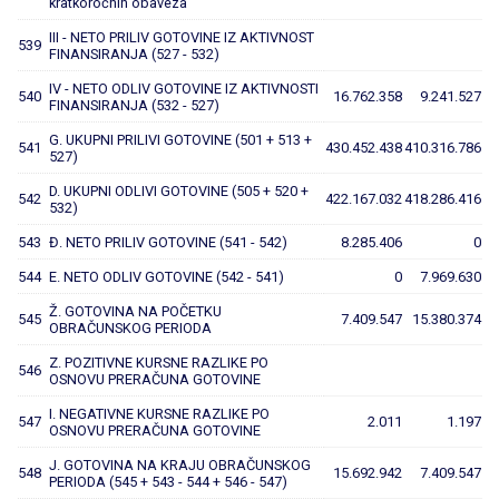
kratkoročnih obaveza
III - NETO PRILIV GOTOVINE IZ AKTIVNOST
539
FINANSIRANJA (527 - 532)
IV - NETO ODLIV GOTOVINE IZ AKTIVNOSTI
540
16.762.358
9.241.527
FINANSIRANJA (532 - 527)
G. UKUPNI PRILIVI GOTOVINE (501 + 513 +
541
430.452.438
410.316.786
527)
D. UKUPNI ODLIVI GOTOVINE (505 + 520 +
542
422.167.032
418.286.416
532)
543
Đ. NETO PRILIV GOTOVINE (541 - 542)
8.285.406
0
544
E. NETO ODLIV GOTOVINE (542 - 541)
0
7.969.630
Ž. GOTOVINA NA POČETKU
545
7.409.547
15.380.374
OBRAČUNSKOG PERIODA
Z. POZITIVNE KURSNE RAZLIKE PO
546
OSNOVU PRERAČUNA GOTOVINE
I. NEGATIVNE KURSNE RAZLIKE PO
547
2.011
1.197
OSNOVU PRERAČUNA GOTOVINE
J. GOTOVINA NA KRAJU OBRAČUNSKOG
548
15.692.942
7.409.547
PERIODA (545 + 543 - 544 + 546 - 547)