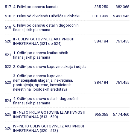
517
4. Prilivi po osnovu kamata
335.250
382.368
518
5. Prilivi od dividendi i učešća u dobitku
1.013.999
5.491.545
6. Prilivi po osnovu ostalih dugoročnih
519
finansijskih plasmana
II - ODLIVI GOTOVINE IZ AKTIVNOSTI
520
384.184
761.455
INVESTIRANJA (521 do 524)
1. Odlivi po osnovu kratkoročnih
521
finansijskih plasmana
522
2. Odlivi po osnovu kupovine akcija i udjela
3. Odlivi po osnovu kupovine
nematerijalnih ulaganja, nekretnina,
523
384.184
761.455
postrojenja, opreme, investicionih
nekretnina i bioloških sredstava
4. Odlivi po osnovu ostalih dugoročnih
524
finansijskih plasmana
III - NETO PRILIV GOTOVINE IZ AKTIVNOSTI
525
965.065
5.174.460
INVESTIRANJA (513 - 520)
IV - NETO ODLIV GOTOVINE IZ AKTIVNOSTI
526
INVESTIRANJA (520 - 513)