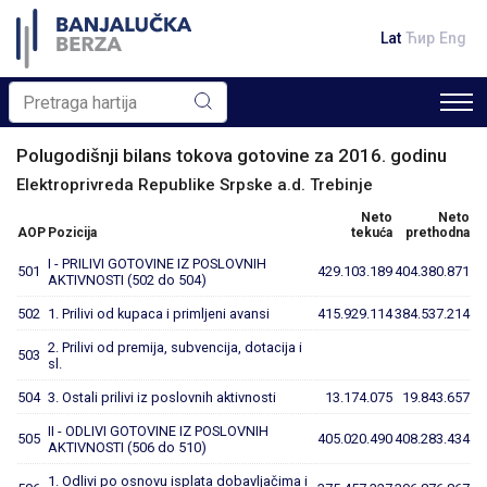
Lat
Ћир
Eng
Polugodišnji bilans tokova gotovine za 2016. godinu
Elektroprivreda Republike Srpske a.d. Trebinje
Neto
Neto
AOP
Pozicija
tekuća
prethodna
I - PRILIVI GOTOVINE IZ POSLOVNIH
501
429.103.189
404.380.871
AKTIVNOSTI (502 do 504)
502
1. Prilivi od kupaca i primljeni avansi
415.929.114
384.537.214
2. Prilivi od premija, subvencija, dotacija i
503
sl.
504
3. Ostali prilivi iz poslovnih aktivnosti
13.174.075
19.843.657
II - ODLIVI GOTOVINE IZ POSLOVNIH
505
405.020.490
408.283.434
AKTIVNOSTI (506 do 510)
1. Odlivi po osnovu isplata dobavljačima i