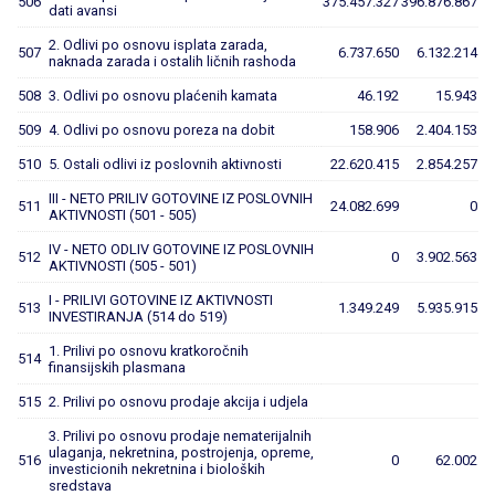
506
375.457.327
396.876.867
dati avansi
2. Odlivi po osnovu isplata zarada,
507
6.737.650
6.132.214
naknada zarada i ostalih ličnih rashoda
508
3. Odlivi po osnovu plaćenih kamata
46.192
15.943
509
4. Odlivi po osnovu poreza na dobit
158.906
2.404.153
510
5. Ostali odlivi iz poslovnih aktivnosti
22.620.415
2.854.257
III - NETO PRILIV GOTOVINE IZ POSLOVNIH
511
24.082.699
0
AKTIVNOSTI (501 - 505)
IV - NETO ODLIV GOTOVINE IZ POSLOVNIH
512
0
3.902.563
AKTIVNOSTI (505 - 501)
I - PRILIVI GOTOVINE IZ AKTIVNOSTI
513
1.349.249
5.935.915
INVESTIRANJA (514 do 519)
1. Prilivi po osnovu kratkoročnih
514
finansijskih plasmana
515
2. Prilivi po osnovu prodaje akcija i udjela
3. Prilivi po osnovu prodaje nematerijalnih
ulaganja, nekretnina, postrojenja, opreme,
516
0
62.002
investicionih nekretnina i bioloških
sredstava