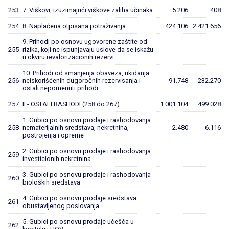
253
7. Viškovi, izuzimajući viškove zaliha učinaka
5.206
408
254
8. Naplaćena otpisana potraživanja
424.106
2.421.656
9. Prihodi po osnovu ugovorene zaštite od
255
rizika, koji ne ispunjavaju uslove da se iskažu
u okviru revalorizacionih rezervi
10. Prihodi od smanjenja obaveza, ukidanja
256
neiskorišćenih dugoročnih rezervisanja i
91.748
232.270
ostali nepomenuti prihodi
257
II - OSTALI RASHODI (258 do 267)
1.001.104
499.028
1. Gubici po osnovu prodaje i rashodovanja
258
nematerijalnih sredstava, nekretnina,
2.480
6.116
postrojenja i opreme
2. Gubici po osnovu prodaje i rashodovanja
259
investicionih nekretnina
3. Gubici po osnovu prodaje i rashodovanja
260
bioloških sredstava
4. Gubici po osnovu prodaje sredstava
261
obustavljenog poslovanja
5. Gubici po osnovu prodaje učešća u
262