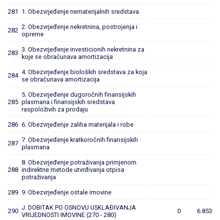
281
1. Obezvrjeđenje nematerijalnih sredstava
2. Obezvrjeđenje nekretnina, postrojenja i
282
opreme
3. Obezvrjeđenje investicionih nekretnina za
283
koje se obračunava amortizacija
4. Obezvrjeđenje bioloških sredstava za koja
284
se obračunava amortizacija
5. Obezvrjeđenje dugoročnih finansijskih
285
plasmana i finansijskih sredstava
raspoloživih za prodaju
286
6. Obezvrjeđenje zaliha materijala i robe
7. Obezvrjeđenje kratkoročnih finansijskih
287
plasmana
8. Obezvrjeđenje potraživanja primjenom
288
indirektne metode utvrđivanja otpisa
potraživanja
289
9. Obezvrjeđenje ostale imovine
J. DOBITAK PO OSNOVU USKLAĐIVANJA
290
0
6.853
VRIJEDNOSTI IMOVINE (270 - 280)