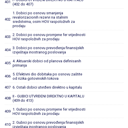
401
(402 do 407)
1. Dobici po osnovu smanjenja
revalorizacionih rezervi na stalnim
402
sredstvima, osim HOV raspoloživih za
prodaju
2. Dobici po osnovu promjene fer vrijednosti
403
HOV raspoloživih za prodaju
3. Dobici po osnovu prevođenja finansijskih
404
izvještaja inostranog poslovanja
4. Aktuarski dobici od planova definisanih
405
primanja
5. Efektivni dio dobitaka po osnovu zaštite
406
od rizika gotovinskih tokova
407
6. Ostali dobici utvrđeni direktno u kapitalu
II - GUBICI UTVRĐENI DIREKTNO U KAPITALU
408
(409 do 413)
1. Gubici po osnovu promjene fer vrijednosti
409
HOV raspoloživih za prodaju
2. Gubici po osnovu prevođenja finansijskih
410
izvještaja inostranog poslovanja