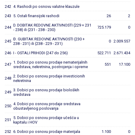
242
4. Rashodi po osnovu valutne klauzule
243
5. Ostali finansijski rashodi
26
2
D. DOBITAK REDOVNE AKTIVNOSTI (229 + 231
244
725.179
0
- 238) ili (231 - 238 - 230)
Đ. GUBITAK REDOVNE AKTIVNOSTI (230 +
245
0
2.009.557
238 - 231) ili (238 - 229 - 231)
246
I - OSTALI PRIHODI (247 do 256)
522.711
2.671.434
1. Dobici po osnovu prodaje nematerijalnih
247
551
17.100
sredstava, nekretnina, postrojenja i opreme
2. Dobici po osnovu prodaje investicionih
248
nekretnina
3. Dobici po osnovu prodaje bioloških
249
sredstava
4. Dobici po osnovu prodaje sredstava
250
obustavljenog poslovanja
5. Dobici po osnovu prodaje učešća u
251
kapitalu i HOV
252
6. Dobici po osnovu prodaje materijala
1.100
0