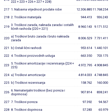
222 + 223 + 226 + 227 + 228)
217
1. Nabavna vrijednost prodate robe
12.306.885
11.768.254
218
2. Troškovi materijala
944.413
936.243
3. Troškovi zarada, naknada zarada i ostalih
219
8.960.143
9.171.512
ličnih rashoda (220 + 221)
a) Troškovi bruto zarada i bruto naknada
220
8.006.529
7.731.411
zarada
221
b) Ostali lični rashodi
953.614
1.440.101
222
4. Troškovi proizvodnih usluga
663.350
703.175
5. Troškovi amortizacije i rezervisanja (224 +
223
4.972.795
4.908.845
225)
224
a) Troškovi amortizacije
4.814.033
4.748.845
225
b) Troškovi rezervisanja
158.762
160.000
6. Nematerijalni troškovi (bez poreza i
226
907.814
838.241
doprinosa)
227
7. Troškovi poreza
97.392
94.567
228
8. Troškovi doprinosa
57.283
65.979