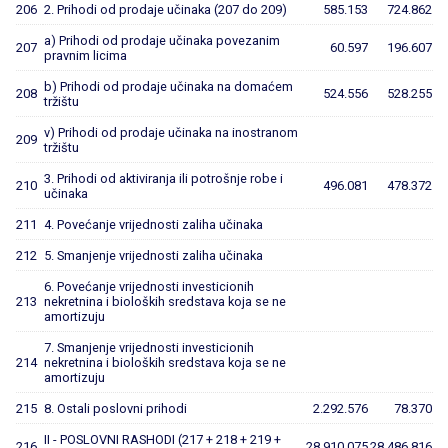
206
2. Prihodi od prodaje učinaka (207 do 209)
585.153
724.862
a) Prihodi od prodaje učinaka povezanim
207
60.597
196.607
pravnim licima
b) Prihodi od prodaje učinaka na domaćem
208
524.556
528.255
tržištu
v) Prihodi od prodaje učinaka na inostranom
209
tržištu
3. Prihodi od aktiviranja ili potrošnje robe i
210
496.081
478.372
učinaka
211
4. Povećanje vrijednosti zaliha učinaka
212
5. Smanjenje vrijednosti zaliha učinaka
6. Povećanje vrijednosti investicionih
213
nekretnina i bioloških sredstava koja se ne
amortizuju
7. Smanjenje vrijednosti investicionih
214
nekretnina i bioloških sredstava koja se ne
amortizuju
215
8. Ostali poslovni prihodi
2.292.576
78.370
II - POSLOVNI RASHODI (217 + 218 + 219 +
216
28.910.075
28.486.816