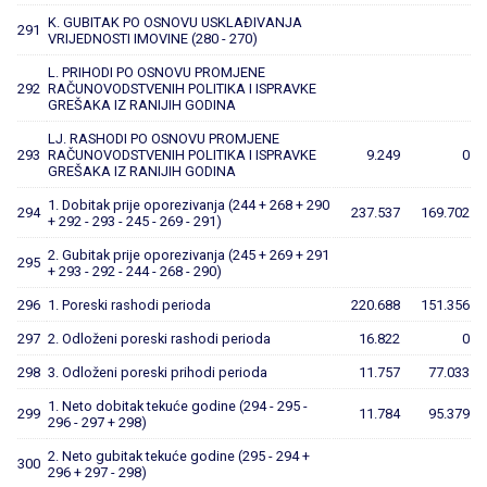
K. GUBITAK PO OSNOVU USKLAĐIVANJA
291
VRIJEDNOSTI IMOVINE (280 - 270)
L. PRIHODI PO OSNOVU PROMJENE
292
RAČUNOVODSTVENIH POLITIKA I ISPRAVKE
GREŠAKA IZ RANIJIH GODINA
LJ. RASHODI PO OSNOVU PROMJENE
293
RAČUNOVODSTVENIH POLITIKA I ISPRAVKE
9.249
0
GREŠAKA IZ RANIJIH GODINA
1. Dobitak prije oporezivanja (244 + 268 + 290
294
237.537
169.702
+ 292 - 293 - 245 - 269 - 291)
2. Gubitak prije oporezivanja (245 + 269 + 291
295
+ 293 - 292 - 244 - 268 - 290)
296
1. Poreski rashodi perioda
220.688
151.356
297
2. Odloženi poreski rashodi perioda
16.822
0
298
3. Odloženi poreski prihodi perioda
11.757
77.033
1. Neto dobitak tekuće godine (294 - 295 -
299
11.784
95.379
296 - 297 + 298)
2. Neto gubitak tekuće godine (295 - 294 +
300
296 + 297 - 298)