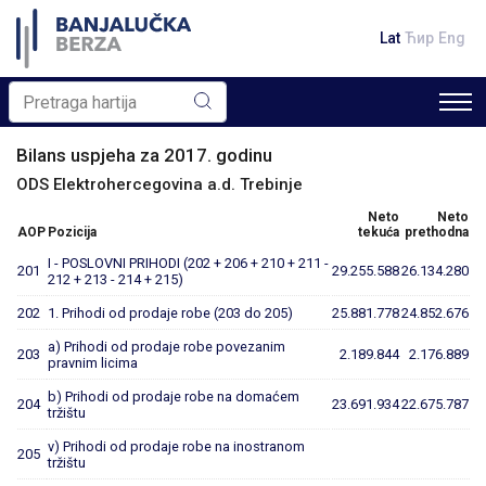
Lat
Ћир
Eng
Bilans uspjeha za 2017. godinu
ODS Elektrohercegovina a.d. Trebinje
Neto
Neto
AOP
Pozicija
tekuća
prethodna
I - POSLOVNI PRIHODI (202 + 206 + 210 + 211 -
201
29.255.588
26.134.280
212 + 213 - 214 + 215)
202
1. Prihodi od prodaje robe (203 do 205)
25.881.778
24.852.676
a) Prihodi od prodaje robe povezanim
203
2.189.844
2.176.889
pravnim licima
b) Prihodi od prodaje robe na domaćem
204
23.691.934
22.675.787
tržištu
v) Prihodi od prodaje robe na inostranom
205
tržištu