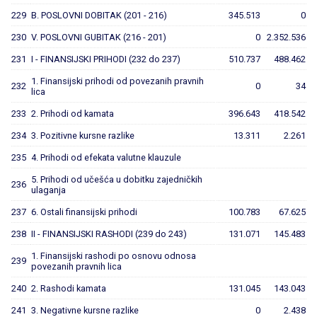
229
B. POSLOVNI DOBITAK (201 - 216)
345.513
0
230
V. POSLOVNI GUBITAK (216 - 201)
0
2.352.536
231
I - FINANSIJSKI PRIHODI (232 do 237)
510.737
488.462
1. Finansijski prihodi od povezanih pravnih
232
0
34
lica
233
2. Prihodi od kamata
396.643
418.542
234
3. Pozitivne kursne razlike
13.311
2.261
235
4. Prihodi od efekata valutne klauzule
5. Prihodi od učešća u dobitku zajedničkih
236
ulaganja
237
6. Ostali finansijski prihodi
100.783
67.625
238
II - FINANSIJSKI RASHODI (239 do 243)
131.071
145.483
1. Finansijski rashodi po osnovu odnosa
239
povezanih pravnih lica
240
2. Rashodi kamata
131.045
143.043
241
3. Negativne kursne razlike
0
2.438