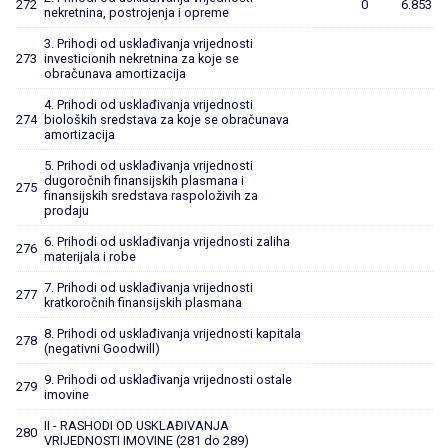
272
0
6.853
nekretnina, postrojenja i opreme
3. Prihodi od usklađivanja vrijednosti
273
investicionih nekretnina za koje se
obračunava amortizacija
4. Prihodi od usklađivanja vrijednosti
274
bioloških sredstava za koje se obračunava
amortizacija
5. Prihodi od usklađivanja vrijednosti
dugoročnih finansijskih plasmana i
275
finansijskih sredstava raspoloživih za
prodaju
6. Prihodi od usklađivanja vrijednosti zaliha
276
materijala i robe
7. Prihodi od usklađivanja vrijednosti
277
kratkoročnih finansijskih plasmana
8. Prihodi od usklađivanja vrijednosti kapitala
278
(negativni Goodwill)
9. Prihodi od usklađivanja vrijednosti ostale
279
imovine
II - RASHODI OD USKLAĐIVANJA
280
VRIJEDNOSTI IMOVINE (281 do 289)