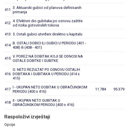
3. Aktuarski gubici od planova definisanih
411
primanja
4. Efektivni dio gubitaka po osnovu zaštite
412
od rizika gotovinskih tokova
413
5. Ostali gubici utvrđeni direktno u kapitalu
B. OSTALI DOBICI ILI GUBICI U PERIODU (401 -
414
408) ili (408 - 401)
V. POREZ NA DOBITAK KOJI SE ODNOSI NA
415
OSTALE DOBITKE I GUBITKE
G. NETO REZULTAT PO OSNOVU OSTALIH
416
DOBITAKA I GUBITAKA U PERIODU (414 ±
415)
I - UKUPAN NETO DOBITAK U OBRAČUNSKOM
417
11.784
95.379
PERIODU (400 ± 416)
II - UKUPAN NETO GUBITAK U
418
OBRAČUNSKOM PERIODU (400 ± 416)
Raspoloživi izvještaji
Opcije