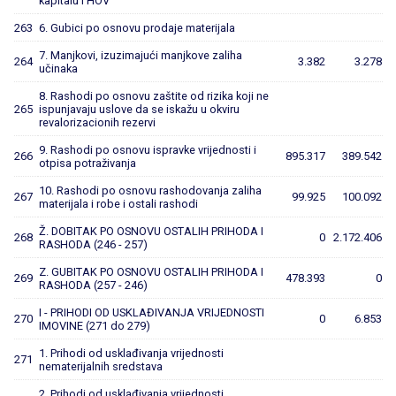
kapitalu i HOV
263
6. Gubici po osnovu prodaje materijala
7. Manjkovi, izuzimajući manjkove zaliha
264
3.382
3.278
učinaka
8. Rashodi po osnovu zaštite od rizika koji ne
265
ispunjavaju uslove da se iskažu u okviru
revalorizacionih rezervi
9. Rashodi po osnovu ispravke vrijednosti i
266
895.317
389.542
otpisa potraživanja
10. Rashodi po osnovu rashodovanja zaliha
267
99.925
100.092
materijala i robe i ostali rashodi
Ž. DOBITAK PO OSNOVU OSTALIH PRIHODA I
268
0
2.172.406
RASHODA (246 - 257)
Z. GUBITAK PO OSNOVU OSTALIH PRIHODA I
269
478.393
0
RASHODA (257 - 246)
I - PRIHODI OD USKLAĐIVANJA VRIJEDNOSTI
270
0
6.853
IMOVINE (271 do 279)
1. Prihodi od usklađivanja vrijednosti
271
nematerijalnih sredstava
2. Prihodi od usklađivanja vrijednosti