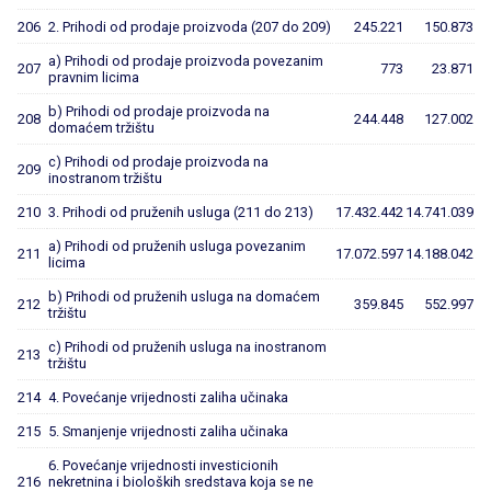
206
2. Prihodi od prodaje proizvoda (207 do 209)
245.221
150.873
a) Prihodi od prodaje proizvoda povezanim
207
773
23.871
pravnim licima
b) Prihodi od prodaje proizvoda na
208
244.448
127.002
domaćem tržištu
c) Prihodi od prodaje proizvoda na
209
inostranom tržištu
210
3. Prihodi od pruženih usluga (211 do 213)
17.432.442
14.741.039
a) Prihodi od pruženih usluga povezanim
211
17.072.597
14.188.042
licima
b) Prihodi od pruženih usluga na domaćem
212
359.845
552.997
tržištu
c) Prihodi od pruženih usluga na inostranom
213
tržištu
214
4. Povećanje vrijednosti zaliha učinaka
215
5. Smanjenje vrijednosti zaliha učinaka
6. Povećanje vrijednosti investicionih
216
nekretnina i bioloških sredstava koja se ne