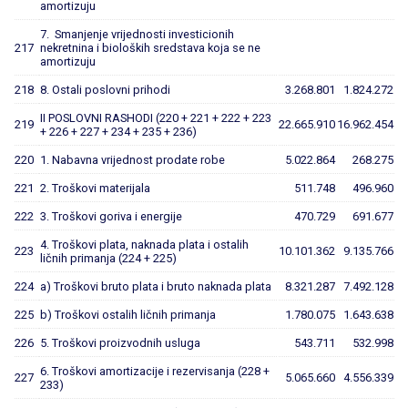
amortizuju
7. Smanjenje vrijednosti investicionih
217
nekretnina i bioloških sredstava koja se ne
amortizuju
218
8. Ostali poslovni prihodi
3.268.801
1.824.272
II POSLOVNI RASHODI (220 + 221 + 222 + 223
219
22.665.910
16.962.454
+ 226 + 227 + 234 + 235 + 236)
220
1. Nabavna vrijednost prodate robe
5.022.864
268.275
221
2. Troškovi materijala
511.748
496.960
222
3. Troškovi goriva i energije
470.729
691.677
4. Troškovi plata, naknada plata i ostalih
223
10.101.362
9.135.766
ličnih primanja (224 + 225)
224
a) Troškovi bruto plata i bruto naknada plata
8.321.287
7.492.128
225
b) Troškovi ostalih ličnih primanja
1.780.075
1.643.638
226
5. Troškovi proizvodnih usluga
543.711
532.998
6. Troškovi amortizacije i rezervisanja (228 +
227
5.065.660
4.556.339
233)