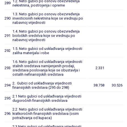
1.2. Neto gubici po osnovu obezvređenja
289
nekretnina, postrojenja i opreme
1.3. Neto gubici po osnovu obezvređenja
290
investicionih nekretnina koje se vrednuju po
nabavnoj vrijednosti
1.4. Neto gubici po osnovu obezvređenja
291
bioloških sredstva koje se vrednuju po
nabavnoj vrijednosti
1.5. Neto gubici od usklađivanja vrijednosti
292
zaliha materijala i robe
1.6. Neto gubici od usklađivanja vrijednosti
stalnih sredstava namijenjenih prodaji,
293
2.331
sredstava poslovanja koje se obustavlja i
ostalih nefinansijskih sredstava
2. Gubici od usklađivanja vrijednosti
294
38.758
30.526
finansijskih sredstava (295 do 298)
2.1 Neto gubici od usklađivanja vrijednosti
295
dugoročnih finansijskih sredstava
2.2 Neto gubici od usklađivanja vrijednosti
296
kratkoročnih finansijskih sredstava (osim
potraživanja od kupaca)
2.3 Neto gubici od usklađivanja vrijednosti