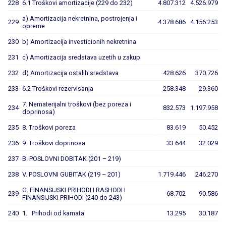
228
6.1 Troškovi amortizacije (229 do 232)
4.807.312
4.526.979
a) Amortizacija nekretnina, postrojenja i
229
4.378.686
4.156.253
opreme
230
b) Amortizacija investicionih nekretnina
231
c) Amortizacija sredstava uzetih u zakup
232
d) Amortizacija ostalih sredstava
428.626
370.726
233
6.2 Troškovi rezervisanja
258.348
29.360
7. Nematerijalni troškovi (bez poreza i
234
832.573
1.197.958
doprinosa)
235
8. Troškovi poreza
83.619
50.452
236
9. Troškovi doprinosa
33.644
32.029
237
B. POSLOVNI DOBITAK (201 – 219)
238
V. POSLOVNI GUBITAK (219 – 201)
1.719.446
246.270
G. FINANSIJSKI PRIHODI I RASHODI I
239
68.702
90.586
FINANSIJSKI PRIHODI (240 do 243)
240
1. Prihodi od kamata
13.295
30.187