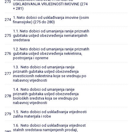
273
USKLAĐIVANJA VRIJEDNOSTI IMOVINE (274
+ 281)
1. Neto dobici od usklađivanja imovine (osim
274
finansijske) (275 do 280)
1.1. Neto dobici od umanjenja ranije priznatih
275
gubitaka usljed obezvređenja nematerijalnih
sredstava
1.2. Neto dobici od umanjenja ranije priznatih
276
gubitaka usljed obezvređenja nekretnina,
postrojenja i opreme
1.3. Neto dobici od umanjenja ranije
priznatih gubitaka usljed obezvređenja
277
investicionih nekretnina koje se vrednuju po
nabavnoj vrijednosti
1.4. Neto dobici od umanjenja ranije
priznatih gubitaka usljed obezvređenja
278
bioloških sredstva koja se vrednuju po
nabavnoj vrijednosti
1.5. Neto dobici od usklađivanja vrijednosti
279
zaliha materijala i robe
1.6. Neto dobici od usklađivanja vrijednost
stalnih sredstava namijenjenih prodaji,
280