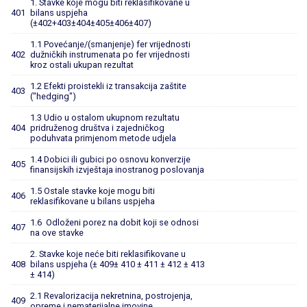
1. Stavke koje mogu biti reklasifikovane u
401
bilans uspjeha
(±402+403±404±405±406±407)
1.1 Povećanje/(smanjenje) fer vrijednosti
402
dužničkih instrumenata po fer vrijednosti
kroz ostali ukupan rezultat
1.2 Efekti proistekli iz transakcija zaštite
403
("hedging")
1.3 Udio u ostalom ukupnom rezultatu
404
pridruženog društva i zajedničkog
poduhvata primjenom metode udjela
1.4 Dobici ili gubici po osnovu konverzije
405
finansijskih izvještaja inostranog poslovanja
1.5 Ostale stavke koje mogu biti
406
reklasifikovane u bilans uspjeha
1.6 Odloženi porez na dobit koji se odnosi
407
na ove stavke
2. Stavke koje neće biti reklasifikovane u
408
bilans uspjeha (± 409± 410 ± 411 ± 412 ± 413
± 414)
2.1 Revalorizacija nekretnina, postrojenja,
409
opreme i nematerijalne imovine