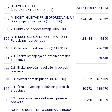
UKUPNI RASHODI
306
23.174.106
17.274.943
(219+244+261+286+302+304)
M. DOBIT I GUBITAK PRIJE OPOREZIVANJA 1.
307
174.878
6.022
Dobit prije oporezivanja (305 – 306)
308
2. Gubitak prije oporezivanja (306 – 305)
N. TEKUĆI I ODLOŽENI POREZ NA DOBIT 1.
309
24.414
5.390
Poreski rashodi perioda
310
2. Odloženi poreski rashodi (311 + 312)
286.638
2.1 Efekat smanjenja odloženih poreskih
311
286.638
sredstava
2.2 Efekat povećanja odloženih poreskih
312
obaveza
313
3. Odloženi poreski prihodi (314 + 315)
61.992
487.139
3.1 Efekat povećanja odloženih poreskih
314
10.272
118.170
sredstava
3.2 Efekat smanjenja odloženih poreskih
315
51.720
368.969
obaveza
NJ. NETO DOBIT I NETO GUBITAK PERIODA 1.