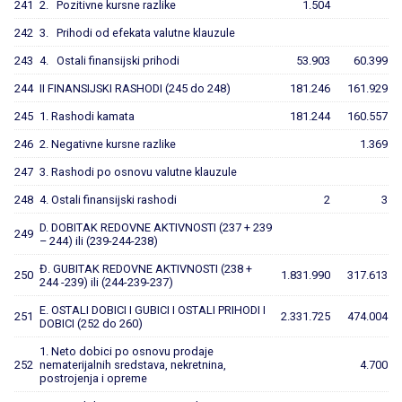
241
2. Pozitivne kursne razlike
1.504
242
3. Prihodi od efekata valutne klauzule
243
4. Ostali finansijski prihodi
53.903
60.399
244
II FINANSIJSKI RASHODI (245 do 248)
181.246
161.929
245
1. Rashodi kamata
181.244
160.557
246
2. Negativne kursne razlike
1.369
247
3. Rashodi po osnovu valutne klauzule
248
4. Ostali finansijski rashodi
2
3
D. DOBITAK REDOVNE AKTIVNOSTI (237 + 239
249
– 244) ili (239-244-238)
Đ. GUBITAK REDOVNE AKTIVNOSTI (238 +
250
1.831.990
317.613
244 -239) ili (244-239-237)
E. OSTALI DOBICI I GUBICI I OSTALI PRIHODI I
251
2.331.725
474.004
DOBICI (252 do 260)
1. Neto dobici po osnovu prodaje
252
nematerijalnih sredstava, nekretnina,
4.700
postrojenja i opreme