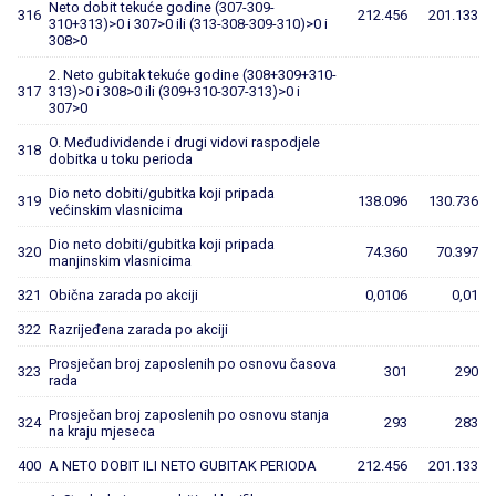
Neto dobit tekuće godine (307-309-
316
212.456
201.133
310+313)>0 i 307>0 ili (313-308-309-310)>0 i
308>0
2. Neto gubitak tekuće godine (308+309+310-
317
313)>0 i 308>0 ili (309+310-307-313)>0 i
307>0
O. Međudividende i drugi vidovi raspodjele
318
dobitka u toku perioda
Dio neto dobiti/gubitka koji pripada
319
138.096
130.736
većinskim vlasnicima
Dio neto dobiti/gubitka koji pripada
320
74.360
70.397
manjinskim vlasnicima
321
Obična zarada po akciji
0,0106
0,01
322
Razrijeđena zarada po akciji
Prosječan broj zaposlenih po osnovu časova
323
301
290
rada
Prosječan broj zaposlenih po osnovu stanja
324
293
283
na kraju mjeseca
400
A NETO DOBIT ILI NETO GUBITAK PERIODA
212.456
201.133