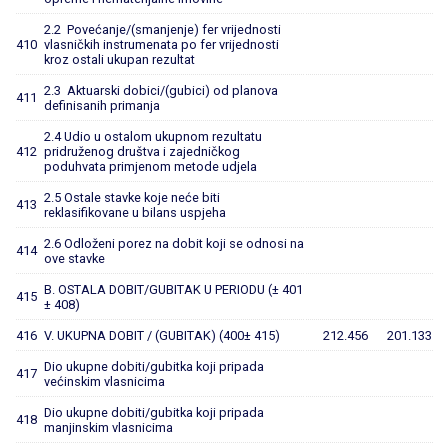
2.2 Povećanje/(smanjenje) fer vrijednosti
410
vlasničkih instrumenata po fer vrijednosti
kroz ostali ukupan rezultat
2.3 Aktuarski dobici/(gubici) od planova
411
definisanih primanja
2.4 Udio u ostalom ukupnom rezultatu
412
pridruženog društva i zajedničkog
poduhvata primjenom metode udjela
2.5 Ostale stavke koje neće biti
413
reklasifikovane u bilans uspjeha
2.6 Odloženi porez na dobit koji se odnosi na
414
ove stavke
B. OSTALA DOBIT/GUBITAK U PERIODU (± 401
415
± 408)
416
V. UKUPNA DOBIT / (GUBITAK) (400± 415)
212.456
201.133
Dio ukupne dobiti/gubitka koji pripada
417
većinskim vlasnicima
Dio ukupne dobiti/gubitka koji pripada
418
manjinskim vlasnicima