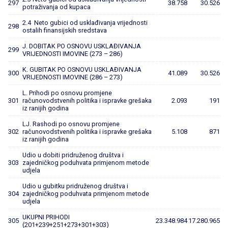
297
38.758
30.526
potraživanja od kupaca
2.4 Neto gubici od usklađivanja vrijednosti
298
ostalih finansijskih sredstava
J. DOBITAK PO OSNOVU USKLAĐIVANJA
299
VRIJEDNOSTI IMOVINE (273 – 286)
K. GUBITAK PO OSNOVU USKLAĐIVANJA
300
41.089
30.526
VRIJEDNOSTI IMOVINE (286 – 273)
L. Prihodi po osnovu promjene
301
računovodstvenih politika i ispravke grešaka
2.093
191
iz ranijih godina
LJ. Rashodi po osnovu promjene
302
računovodstvenih politika i ispravke grešaka
5.108
871
iz ranijih godina
Udio u dobiti pridruženog društva i
303
zajedničkog poduhvata primjenom metode
udjela
Udio u gubitku pridruženog društva i
304
zajedničkog poduhvata primjenom metode
udjela
UKUPNI PRIHODI
305
23.348.984
17.280.965
(201+239+251+273+301+303)