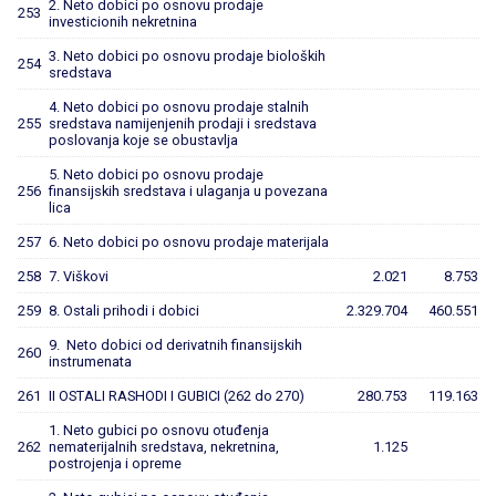
2. Neto dobici po osnovu prodaje
253
investicionih nekretnina
3. Neto dobici po osnovu prodaje bioloških
254
sredstava
4. Neto dobici po osnovu prodaje stalnih
255
sredstava namijenjenih prodaji i sredstava
poslovanja koje se obustavlja
5. Neto dobici po osnovu prodaje
256
finansijskih sredstava i ulaganja u povezana
lica
257
6. Neto dobici po osnovu prodaje materijala
258
7. Viškovi
2.021
8.753
259
8. Ostali prihodi i dobici
2.329.704
460.551
9. Neto dobici od derivatnih finansijskih
260
instrumenata
261
II OSTALI RASHODI I GUBICI (262 do 270)
280.753
119.163
1. Neto gubici po osnovu otuđenja
262
nematerijalnih sredstava, nekretnina,
1.125
postrojenja i opreme