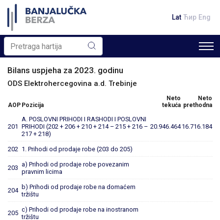
Lat
Ћир
Eng
Bilans uspjeha za 2023. godinu
ODS Elektrohercegovina a.d. Trebinje
Neto
Neto
AOP
Pozicija
tekuća
prethodna
A. POSLOVNI PRIHODI I RASHODI I POSLOVNI
201
PRIHODI (202 + 206 + 210 + 214 – 215 + 216 –
20.946.464
16.716.184
217 + 218)
202
1. Prihodi od prodaje robe (203 do 205)
a) Prihodi od prodaje robe povezanim
203
pravnim licima
b) Prihodi od prodaje robe na domaćem
204
tržištu
c) Prihodi od prodaje robe na inostranom
205
tržištu