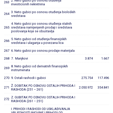
2. Neto gubici po osnovu otuđenja
263
investicionih nekretnina
3. Neto gubici po osnovu otuđenja bioloških
264
sredstava
4. Neto gubici po osnovu otuđenja stalnih
265
sredstava namijenjenih prodaji i sredstava
poslovanja koje se obustavlja
5. Neto gubici od otuđenja finansijskih
266
sredstava i ulaganja u povezana lica
267
6. Neto gubici po osnovu prodaje materijala
268
7. Manjkovi
3.874
1.667
8. Neto gubici od derivatnih finansijskih
269
instrumenata
270
9. Ostali rashodi i gubici
275.754
117.496
Ž. DOBITAK PO OSNOVU OSTALIH PRIHODA I
271
2.050.972
354.841
RASHODA (251 – 261)
Z. GUBITAK PO OSNOVU OSTALIH PRIHODA I
272
RASHODA (261 – 251)
I. PRIHODI I RASHODI OD USKLAĐIVANJA
VRIJEDNOSTI IMOVINE I PRIHODI OD