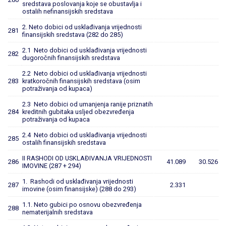
sredstava poslovanja koje se obustavlja i
ostalih nefinansijskih sredstava
2. Neto dobici od usklađivanja vrijednosti
281
finansijskih sredstava (282 do 285)
2.1 Neto dobici od usklađivanja vrijednosti
282
dugoročnih finansijskih sredstava
2.2 Neto dobici od usklađivanja vrijednosti
283
kratkoročnih finansijskih sredstava (osim
potraživanja od kupaca)
2.3 Neto dobici od umanjenja ranije priznatih
284
kreditnih gubitaka usljed obezvređenja
potraživanja od kupaca
2.4 Neto dobici od usklađivanja vrijednosti
285
ostalih finansijskih sredstava
II RASHODI OD USKLAĐIVANJA VRIJEDNOSTI
286
41.089
30.526
IMOVINE (287 + 294)
1. Rashodi od usklađivanja vrijednosti
287
2.331
imovine (osim finansijske) (288 do 293)
1.1. Neto gubici po osnovu obezvređenja
288
nematerijalnih sredstava