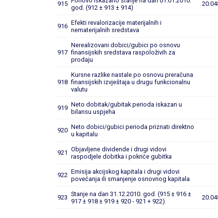
Ponovo iskazano stanje na dan 01.01.2010.
915
20.04
god. (912 ± 913 ± 914)
Efekti revalorizacije materijalnih i
916
nematerijalnih sredstava
Nerealizovani dobici/gubici po osnovu
917
finansijskih sredstava raspoloživih za
prodaju
Kursne razlike nastale po osnovu preračuna
918
finansijskih izvještaja u drugu funkcionalnu
valutu
Neto dobitak/gubitak perioda iskazan u
919
bilansu uspjeha
Neto dobici/gubici perioda priznati direktno
920
u kapitalu
Objavljene dividende i drugi vidovi
921
raspodjele dobitka i pokriće gubitka
Emisija akcijskog kapitala i drugi vidovi
922
povećanja ili smanjenje osnovnog kapitala
Stanje na dan 31.12.2010. god. (915 ± 916 ±
923
20.04
917 ± 918 ± 919 ± 920 - 921 + 922)