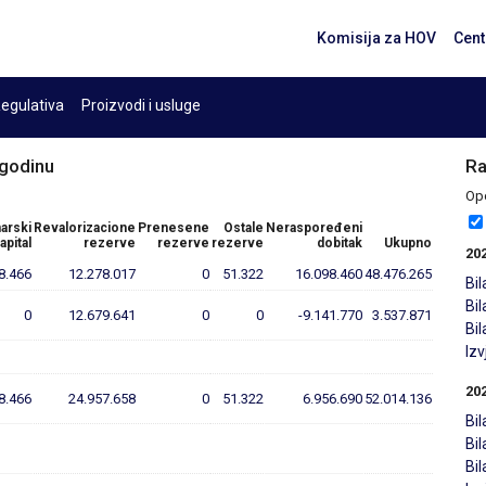
Komisija za HOV
Cent
egulativa
Proizvodi i usluge
 godinu
Ra
Opc
arski
Revalorizacione
Prenesene
Ostale
Neraspoređeni
apital
rezerve
rezerve
rezerve
dobitak
Ukupno
20
8.466
12.278.017
0
51.322
16.098.460
48.476.265
Bil
Bi
0
12.679.641
0
0
-9.141.770
3.537.871
Bi
Iz
20
8.466
24.957.658
0
51.322
6.956.690
52.014.136
Bil
Bi
Bi