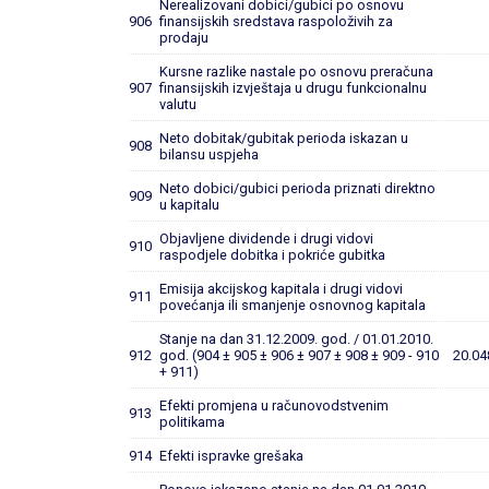
Nerealizovani dobici/gubici po osnovu
906
finansijskih sredstava raspoloživih za
prodaju
Kursne razlike nastale po osnovu preračuna
907
finansijskih izvještaja u drugu funkcionalnu
valutu
Neto dobitak/gubitak perioda iskazan u
908
bilansu uspjeha
Neto dobici/gubici perioda priznati direktno
909
u kapitalu
Objavljene dividende i drugi vidovi
910
raspodjele dobitka i pokriće gubitka
Emisija akcijskog kapitala i drugi vidovi
911
povećanja ili smanjenje osnovnog kapitala
Stanje na dan 31.12.2009. god. / 01.01.2010.
912
god. (904 ± 905 ± 906 ± 907 ± 908 ± 909 - 910
20.04
+ 911)
Efekti promjena u računovodstvenim
913
politikama
914
Efekti ispravke grešaka