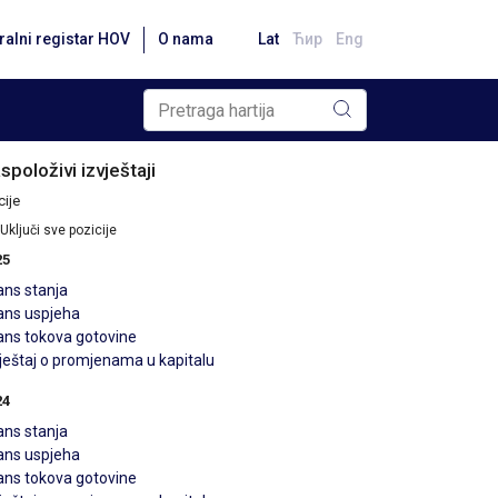
ralni registar HOV
O nama
Lat
Ћир
Eng
spoloživi izvještaji
ije
Uključi sve pozicije
25
ans stanja
lans uspjeha
lans tokova gotovine
vještaj o promjenama u kapitalu
24
ans stanja
lans uspjeha
lans tokova gotovine