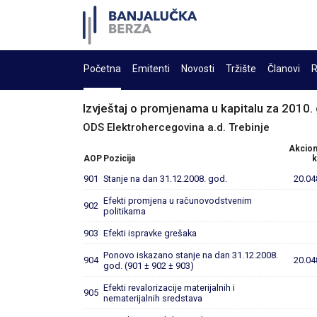
Početna
Emitenti
Novosti
Tržište
Članovi
R
Izvještaj o promjenama u kapitalu za 2010.
ODS Elektrohercegovina a.d. Trebinje
Akcion
AOP
Pozicija
k
901
Stanje na dan 31.12.2008. god.
20.04
Efekti promjena u računovodstvenim
902
politikama
903
Efekti ispravke grešaka
Ponovo iskazano stanje na dan 31.12.2008.
904
20.04
god. (901 ± 902 ± 903)
Efekti revalorizacije materijalnih i
905
nematerijalnih sredstava