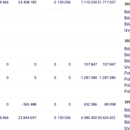
8.466
24.408.185
0
150.056
7.110.350
51.717.057
20
Bil
Bi
Bi
Iz
20
Bil
Bi
Bi
0
0
0
0
107.847
107.847
Iz
Pol
0
0
0
0
-1.287.380
-1.287.380
Pol
Pol
Pol
20
0
-563.488
0
0
652.586
89.098
Bil
Bi
8.466
23.844.697
0
150.056
6.583.403
50.626.622
Bi
Iz